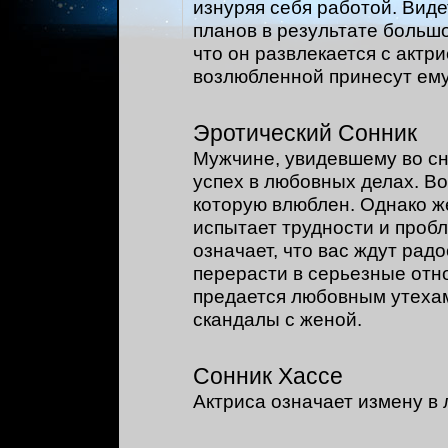
изнуряя себя работой. Вид
планов в результате большо
что он развлекается с актри
возлюбленной принесут ему
Эротический Сонник
Мужчине, увидевшему во сн
успех в любовных делах. В
которую влюблен. Однако же
испытает трудности и пробл
означает, что вас ждут рад
перерасти в серьезные отно
предается любовным утехам
скандалы с женой.
Сонник Хассе
Актриса означает измену в 