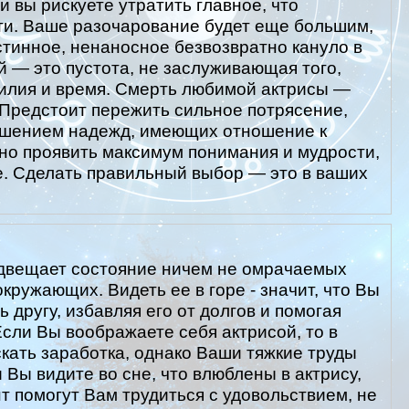
 вы рискуете утратить главное, что
ти. Ваше разочарование будет еще большим,
истинное, ненаносное безвозвратно кануло в
й — это пустота, не заслуживающая того,
силия и время. Смерть любимой актрисы —
Предстоит пережить сильное потрясение,
рушением надежд, имеющих отношение к
жно проявить максимум понимания и мудрости,
е. Сделать правильный выбор — это в ваших
редвещает состояние ничем не омрачаемых
кружающих. Видеть ее в горе - значит, что Вы
 другу, избавляя его от долгов и помогая
сли Вы воображаете себя актрисой, то в
кать заработка, однако Ваши тяжкие труды
 Вы видите во сне, что влюблены в актрису,
т помогут Вам трудиться с удовольствием, не