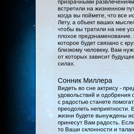
призрачными развлечениями
встретили на жизненном пу
когда вы поймете, что все 
Лету, а объект ваших мысле
чтобы вы тратили на нее у
плохое предзнаменование. 
которое будет связано с к
близкому человеку. Вам ну
от которых зависит будуще
силах.
Сонник Миллера
Видеть во сне актрису - п
удовольствий и одобрения о
с радостью станете помогать
преодолеть неприятности. Е
жизни будете вынуждены ис
принесут Вам радость. Если
то Ваши склонности и талан