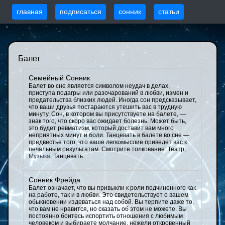
главная
подписаться
сонник
статьи
Балет
Семейный Сонник
Балет во сне является символом неудач в делах,
приступа подагры или разочарований в любви, измен и
предательства близких людей. Иногда сон предсказывает,
что ваши друзья постараются утешить вас в трудную
минуту. Сон, в котором вы присутствуете на балете, —
знак того, что скоро вас ожидает болезнь. Может быть,
это будет ревматизм, который доставит вам много
неприятных минут и боли. Танцевать в балете во сне —
предвестье того, что ваше легкомыслие приведет вас к
печальным результатам. Смотрите толкование: Театр,
Музыка
, Танцевать.
Сонник Фрейда
Балет означает, что вы привыкли к роли подчиненного как
на работе, так и в любви. Это свидетельствует о вашем
обыкновении издеваться над собой. Вы терпите даже то,
что вам не нравится, но сказать об этом не можете. Вы
постоянно боитесь испортить отношения с любимым
человеком и выбираете молчание, нежели откровенный