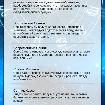
разговор с партнером. Однако таким образом вы,
наоборот, быстрее их испортите, поскольку наверняка
партнер уже что-то заподозрил и не доволен
складывающейся ситуацией.
Эротический Сонник
Сон, в котором вы видите балет, несет негативное
значение. Вам следует подготовиться к тому, что ваш
возлюбленный решит вам изменить, что приведет к
ревности с вашей стороны.
Современный Сонник
Сон о балете означает супружескую неверность, а также
неудачи в делах, в коммерции, ссоры и ревность между
влюбленными.
Сонник Миллера
Сон о балете означает супружескую неверность, а также
неудачи в делах, в коммерции, ссоры и ревность между
влюбленными.
Сонник Хассе
Видеть во сне балет - получить утешение, танцевать в
балете - в скором времени предстоит участие в веселой
забаве.