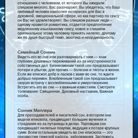
отношения с человеком, от которого Вы ожидали
слишком многого, Вас разочаруют. Вы убедитесь, что Ваш
любимый человек наиболее интересен для Вас в
духовной, эмоциональной сфере, но как партнер по сексу
он Вас не удовлетворяет. Вы слишком разные люди –
одному нравится романтика, отдается предпочтение
медленному изысканному сексу, новое и слишком
оригинальное этому человеку принять нелегко; другому
же по душе быстрый темп, экзотика и неординарность.
Семейный Сонник
Видеть его во сне или разговаривать с ним — знак
глубоких душевных переживаний из-за неустроенности
собственных дел. Бизнесменам такой сон предсказывает
потери и убытки, для прочих — болезни и тяготы в жизни.
Если же епископ добр и ласков с вами во сне, то ждите
добрых перемен. Влюбленным такой сон предсказывает
скорую встречу с возлюбленными и умиротворение.
Встретить его во сне — к важным известиям. Смотрите
толкование: Священник, Духовный наставник, Важная
особа.
Сонник Миллера
Для преподавателей и писателей сон, в котором они
видели епископа, предвещает большие мучения и
страдания из-за путаницы в делах. Торговцам сон
предвещает нелепые покупки, ведущие к потере крупных
сумм. Всем остальным увидеть во сне епископа — это
предвестие тяжелой работы, заболевания. Заслужить