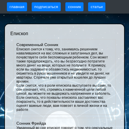
главная
подписаться
сонник
статьи
Епископ
Современный Сонник
Епископ снится к тому, что, занимаясь решением
навалившихся на вас сложных и запутанных дел, вы
почувствуете себя беспомощным ребенком. Сон может
также предупреждать, что вы безрассудно потратите
много денег на вещи, которых не получите. К примеру,
если вы задумаете обзавестись недвижимостью, то
окажетесь в руках мошенников и не увидите ни денег, ни
квартиры. Спрячьте уже открытый кошелек до лучших
времен.
Если снится, что в роли епископа выступаете вы сами, то
сон означает, что, стремясь к намеченной цели любой
ценой, вы можете не выдержать напряжения и заболеть.
Если снилось, что похвалы епископа заставляют вас
покраснеть, то в действительности ваши достоинства
оценят важные люди, вам повезет в личной жизни и на
работе.
Сонник Фрейда
Увиденный во сне епископ говорит о том, что сексуальные