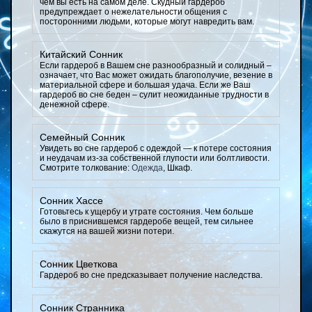
чем вы есть на самом деле. Скудный гардероб
предупреждает о нежелательности общения с
посторонними людьми, которые могут навредить вам.
Китайский Сонник
Если гардероб в Вашем сне разнообразный и солидный –
означает, что Вас может ожидать благополучие, везение в
материальной сфере и большая удача. Если же Ваш
гардероб во сне беден – сулит неожиданные трудности в
денежной сфере.
Семейный Сонник
Увидеть во сне гардероб с одеждой — к потере состояния
и неудачам из-за собственной глупости или болтливости.
Смотрите толкование:
Одежда
, Шкаф.
Сонник Хассе
Готовьтесь к ущербу и утрате состояния. Чем больше
было в приснившемся гардеробе вещей, тем сильнее
скажутся на вашей жизни потери.
Сонник Цветкова
Гардероб во сне предсказывает получение наследства.
Сонник Странника