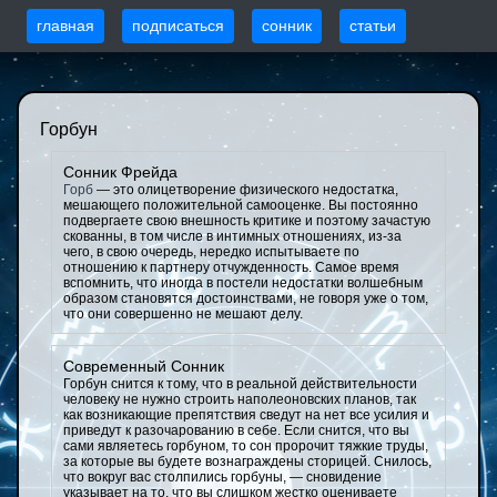
главная
подписаться
сонник
статьи
Горбун
Сонник Фрейда
Горб
— это олицетворение физического недостатка,
мешающего положительной самооценке. Вы постоянно
подвергаете свою внешность критике и поэтому зачастую
скованны, в том числе в интимных отношениях, из-за
чего, в свою очередь, нередко испытываете по
отношению к партнеру отчужденность. Самое время
вспомнить, что иногда в постели недостатки волшебным
образом становятся достоинствами, не говоря уже о том,
что они совершенно не мешают делу.
Современный Сонник
Горбун снится к тому, что в реальной действительности
человеку не нужно строить наполеоновских планов, так
как возникающие препятствия сведут на нет все усилия и
приведут к разочарованию в себе. Если снится, что вы
сами являетесь горбуном, то сон пророчит тяжкие труды,
за которые вы будете вознаграждены сторицей. Снилось,
что вокруг вас столпились горбуны, — сновидение
указывает на то, что вы слишком жестко оцениваете