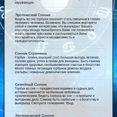
окружающих.
Эротический Сонник
Видеть во сне горбуна означает стать смешным в глазах
любимого человека. Возможно, Вы слишком жертвуете
собой и своими интересами, что вынуждает Вашего
партнера иногда пренебрегать Вами. Не позволяйте
играть своими чувствами и распоряжаться Вами,
постарайтесь обрести независимость и
самодостаточность.
Сонник Странника
Горбун - (очень хороший сон!) большая выгода, везение,
полная удача; успех в любви для женщины. Быть самому
хорошее здоровье, необыкновенное счастье и богатство.
Много тёмных летающих горбунов демоны воздуха
(сильфы ) коварные демонические влияния.
Семейный Сонник
Горбун во сне — предвестник перемен и судных дел,
которые закончатся необычным любовным
приключением. Видеть горбуна во сне — к прибыли и
выгодному делу. Самому быть горбатым — к богатству и
выигрышу. Смотрите толкование: Урод.
Эзотерический Сонник