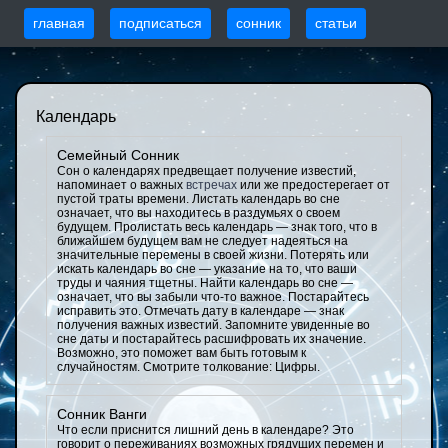
главная
подписаться
сонник
статьи
Календарь
Семейный Сонник
Сон о календарях предвещает получение известий,
напоминает о важных
встречах
или же предостерегает от
пустой траты времени. Листать календарь во сне
означает, что вы находитесь в раздумьях о своем
будущем. Пролистать весь календарь — знак того, что в
ближайшем будущем вам не следует надеяться на
значительные перемены в своей жизни. Потерять или
искать календарь во сне — указание на то, что ваши
труды и чаяния тщетны. Найти календарь во сне —
означает, что вы забыли что-то важное. Постарайтесь
исправить это. Отмечать дату в календаре — знак
получения важных известий. Запомните увиденные во
сне даты и постарайтесь расшифровать их значение.
Возможно, это поможет вам быть готовым к
случайностям. Смотрите толкование: Цифры.
Сонник Ванги
Что если приснится лишний день в календаре? Это
говорит о переживаниях возможных грядущих перемен и