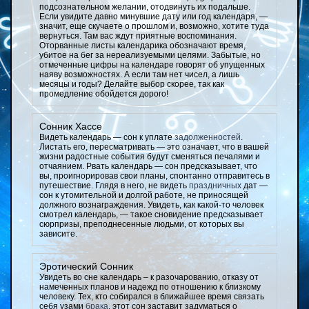
подсознательном желании, отодвинуть их подальше.
Если увидите давно минувшие дату или год календаря, —
значит, еще скучаете о прошлом и, возможно, хотите туда
вернуться. Там вас ждут приятные воспоминания.
Оторванные листы календарика обозначают время,
убитое на бег за нереализуемыми целями. Забытые, но
отмеченные цифры на календаре говорят об упущенных
наяву возможностях. А если там нет чисел, а лишь
месяцы и годы? Делайте выбор скорее, так как
промедление обойдется дорого!
Сонник Хассе
Видеть календарь — сон к уплате
задолженностей
.
Листать его, пересматривать — это означает, что в вашей
жизни радостные события будут сменяться печалями и
отчаянием. Рвать календарь — сон предсказывает, что
вы, проигнорировав свои планы, спонтанно отправитесь в
путешествие. Глядя в него, не видеть
праздничных
дат —
сон к утомительной и долгой работе, не приносящей
должного вознаграждения. Увидеть, как какой-то человек
смотрел календарь, — такое сновидение предсказывает
сюрпризы, преподнесенные людьми, от которых вы
зависите.
Эротический Сонник
Увидеть во сне календарь – к разочарованию, отказу от
намеченных планов и надежд по отношению к близкому
человеку. Тех, кто собирался в ближайшее время связать
себя узами
брака
, этот сон заставит задуматься о