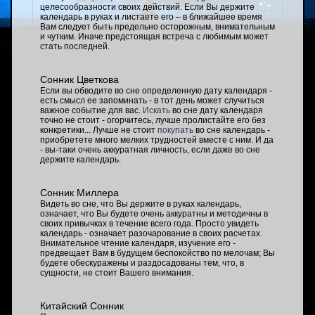
целесообразности своих действий. Если Вы держите
календарь в руках и листаете его – в ближайшее время
Вам следует быть предельно осторожным, внимательным
и чутким. Иначе предстоящая встреча с любимым может
стать последней.
Сонник Цветкова
Если вы обводите во сне определенную дату календаря -
есть смысл ее запоминать - в тот день может случиться
важное событие для вас.
Искать
во сне дату календаря
точно не стоит - огорчитесь, лучше пролистайте его без
конкретики... Лучше не стоит
покупать
во сне календарь -
приобретете много мелких трудностей вместе с ним. И да
- вы-таки очень аккуратная личность, если даже во сне
держите календарь.
Сонник Миллера
Видеть во сне, что Вы держите в руках календарь,
означает, что Вы будете очень аккуратны и методичны в
своих привычках в течение всего года. Просто увидеть
календарь - означает разочарование в своих расчетах.
Внимательное чтение календаря, изучение его -
предвещает Вам в будущем беспокойство по мелочам; Вы
будете обескуражены и раздосадованы тем, что, в
сущности, не стоит Вашего внимания.
Китайский Сонник