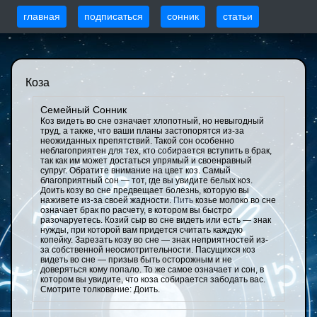
главная
подписаться
сонник
статьи
Коза
Семейный Сонник
Коз видеть во сне означает хлопотный, но невыгодный
труд, а также, что ваши планы застопорятся из-за
неожиданных препятствий. Такой сон особенно
неблагоприятен для тех, кто собирается вступить в брак,
так как им может достаться упрямый и своенравный
супруг. Обратите внимание на цвет коз. Самый
благоприятный сон — тот, где вы увидите белых коз.
Доить козу во сне предвещает болезнь, которую вы
наживете из-за своей жадности.
Пить
козье молоко во сне
означает брак по расчету, в котором вы быстро
разочаруетесь. Козий сыр во сне видеть или есть — знак
нужды, при которой вам придется считать каждую
копейку. Зарезать козу во сне — знак неприятностей из-
за собственной неосмотрительности. Пасущихся коз
видеть во сне — призыв быть осторожным и не
доверяться кому попало. То же самое означает и сон, в
котором вы увидите, что коза собирается забодать вас.
Смотрите толкование: Доить.