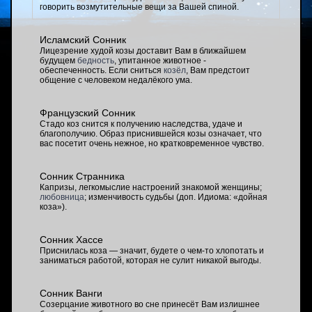
говорить возмутительные вещи за Вашей спиной.
Исламский Сонник
Лицезрение худой козы доставит Вам в ближайшем
будущем
бедность
, упитанное животное -
обеспеченность. Если сниться
козёл
, Вам предстоит
общение с человеком недалёкого ума.
Французский Сонник
Стадо коз снится к получению наследства, удаче и
благополучию. Образ приснившейся козы означает, что
вас посетит очень нежное, но кратковременное чувство.
Сонник Странника
Капризы, легкомыслие настроений знакомой женщины;
любовница
; изменчивость судьбы (доп. Идиома: «дойная
коза»).
Сонник Хассе
Приснилась коза — значит, будете о чем-то хлопотать и
заниматься работой, которая не сулит никакой выгоды.
Сонник Ванги
Созерцание животного во сне принесёт Вам излишнее