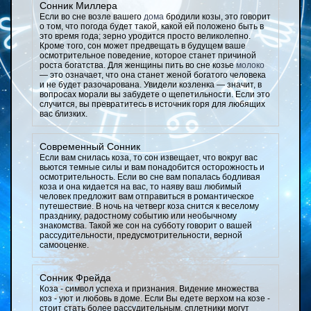
Сонник Миллера
Если во сне возле вашего
дома
бродили козы, это говорит
о том, что погода будет такой, какой ей положено быть в
это время года; зерно уродится просто великолепно.
Кроме того, сон может предвещать в будущем ваше
осмотрительное поведение, которое станет причиной
роста богатства. Для женщины пить во сне козье
молоко
— это означает, что она станет женой богатого человека
и не будет разочарована. Увидели козленка — значит, в
вопросах морали вы забудете о щепетильности. Если это
случится, вы превратитесь в источник горя для любящих
вас близких.
Современный Сонник
Если вам снилась коза, то сон извещает, что вокруг вас
вьются темные силы и вам понадобится осторожность и
осмотрительность. Если во сне вам попалась бодливая
коза и она кидается на вас, то наяву ваш любимый
человек предложит вам отправиться в романтическое
путешествие. В ночь на четверг коза снится к веселому
празднику, радостному событию или необычному
знакомства. Такой же сон на субботу говорит о вашей
рассудительности, предусмотрительности, верной
самооценке.
Сонник Фрейда
Коза - символ успеха и признания. Видение множества
коз - уют и любовь в доме. Если Вы едете верхом на козе -
стоит стать более рассудительным, сплетники могут