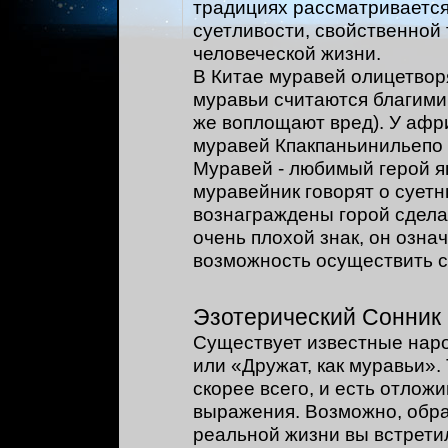
традициях рассматривается
суетливости, свойственной 
человеческой жизни.
В Китае муравей олицетвор
муравьи считаются благими
же воплощают вред). У афр
муравей Кпакпаньинильепо 
Муравей - любимый герой яп
муравейник говорят о суетн
вознаграждены горой сделан
очень плохой знак, он озна
возможность осуществить с
Эзотерический Сонник
Существует известные наро
или «Дружат, как муравьи».
скорее всего, и есть отло
выражения. Возможно, образ
реальной жизни вы встрет