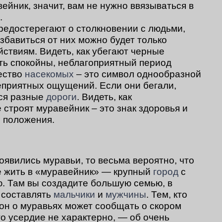
ейник, значит, вам не нужно ввязываться в
.
редостерегают о столкновении с людьми,
збавиться от них можно будет только
ствиям. Видеть, как убегают черные
ыть спокойны, неблагоприятный период
ество
насекомых
– это символ однообразной
неприятных ощущений. Если они бегали,
тся разные
дороги
. Видеть, как
строят муравейник – это знак здоровья и
 положения.
оявились муравьи, то весьма вероятно, что
е жить в «муравейник» — крупный
город
с
. Там вы создадите большую семью, в
 составлять
мальчики
и
мужчины
. Тем, кто
сон о муравьях может сообщать о скором
го усердие не характерно, — об очень