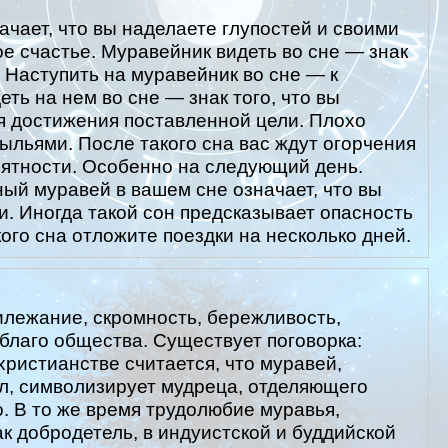
ачает, что вы наделаете глупостей и своими
е счастье. Муравейник видеть во сне — знак
 Наступить на муравейник во сне — к
еть на нем во сне — знак того, что вы
я достижения поставленной цели. Плохо
рыльями. После такого сна вас ждут огорчения
иятности. Особенно на следующий день.
й муравей в вашем сне означает, что вы
и. Иногда такой сон предсказывает опасность
кого сна отложите поездки на несколько дней.
лежание, скромность, бережливость,
 благо общества. Существует поговорка:
 христианстве считается, что муравей,
л, символизирует мудреца, отделяющего
. В то же время трудолюбие муравья,
к добродетель, в индуистской и буддийской