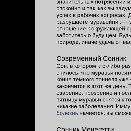
значительных потрясений и 
спокойно и так, как вы зад
успех в рабочих вопросах. 
разрушаете муравейник — з
отношение к окружающей сре
заботитесь о будущем. Будь
природе, иначе удача от ва
Современный Сонник
Сон, в котором кто-либо ра
снилось, что муравьи носятс
конце темного тоннеля уже 
закончится в этот же день.
озарение, прозрение и пос
пятницу муравьи снятся к т
никакие заболевания. Имму
болезнь
начнется, вы сможе
Сонник Менегетти