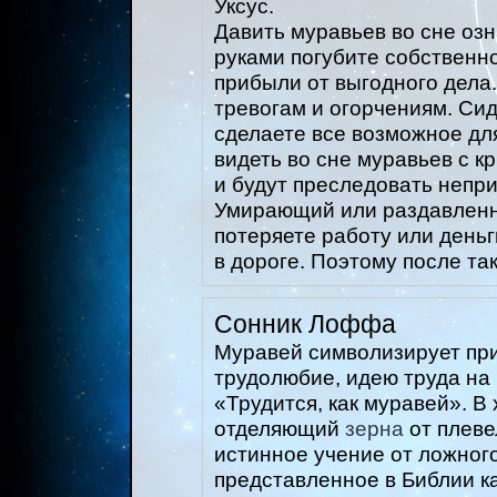
Уксус.
Давить муравьев во сне озн
руками погубите собственно
прибыли от выгодного дела.
тревогам и огорчениям. Сид
сделаете все возможное дл
видеть во сне муравьев с к
и будут преследовать непр
Умирающий или раздавленны
потеряете работу или деньг
в дороге. Поэтому после та
Сонник Лоффа
Муравей символизирует при
трудолюбие, идею труда на
«Трудится, как муравей». В
отделяющий
зерна
от плеве
истинное учение от ложного
представленное в Библии ка