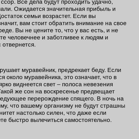
ссор. Все дела будут проходить удачно,
умали. Ожидается значительная прибыль и
Достаток семьи возрастет. Если вы
начит, вам стоит обратить внимание на свое
де. Вы не цените то, что у вас есть, и не
те человечнее и заботливее к людям и
с отвернется.
зрушает муравейник, предрекает беду. Если
я около муравейника, это означает, что в
ярко виднеется свет – полоса невезения
 Такой же сон на воскресенье предвещает
ледующее перерождение спящего. В ночь на
ому, что вашему организму не будут страшны
нитет настолько силен, что даже если
те быстро вылечиться самостоятельно.