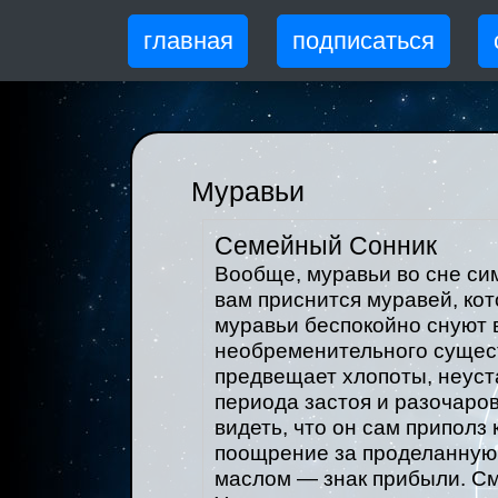
главная
подписаться
Муравьи
Семейный Сонник
Вообще, муравьи во сне си
вам приснится муравей, кот
муравьи беспокойно снуют в
необременительного сущест
предвещает хлопоты, неуст
периода застоя и разочаров
видеть, что он сам приполз 
поощрение за проделанную 
маслом — знак прибыли. С