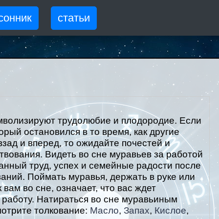
сонник
статьи
мволизируют трудолюбие и плодородие. Если
орый остановился в то время, как другие
зад и вперед, то ожидайте почестей и
вования. Видеть во сне муравьев за работой
анный труд, успех и семейные радости после
аний. Поймать муравья, держать в руке или
к вам во сне, означает, что вас ждет
работу. Натираться во сне муравьиным
мотрите толкование:
Масло
,
Запах
,
Кислое
,