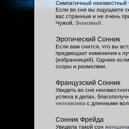
Симпатичный неизвестный 
Если во сне вы ощущаете с
вас странные и не очень п
Чужой,
Знакомый
.
Эротический Сонник
Если вам снится, что вы вс
предвещает изменения к лу
(избранницей). Однако есл
ссоры и размолвки.
Французский Сонник
Увидеть во сне неизвестног
успеха в делах, благополуч
незнакомка
с длинными вол
Сонник Фрейда
Увидела такой сон
женщин