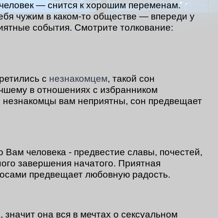
человек — снится к хорошим переменам.
ебя чужим в каком-то обществе — впереди у
риятные события. Смотрите толкование:
третились с
незнакомцем
, такой сон
чшему в отношениях с избранником
и незнакомцы вам неприятны, сон предвещает
о Вам человека - предвестие славы, почестей,
ного завершения начатого. Приятная
осами предвещает любовную радость.
а
, значит она вся в мечтах о сексуальном