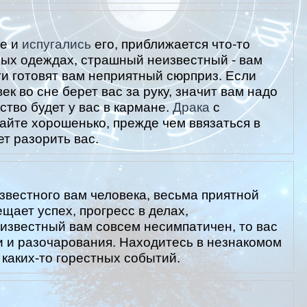
не и
испугались
его, приближается что-то
ных одеждах, страшный неизвестный - вам
ги готовят вам неприятный сюрприз. Если
к во сне берет вас за руку, значит вам надо
ство будет у вас в кармане.
Драка
с
айте хорошенько, прежде чем ввязаться в
ет разорить вас.
звестного вам человека, весьма приятной
ещает успех, прогресс в делах,
еизвестный вам совсем несимпатичен, то вас
и и разочарования. Находитесь в незнакомом
 каких-то горестных событий.