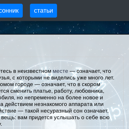
сонник
статьи
етесь в неизвестном
месте
— означает, что
зья, с которыми не виделись уже много лет.
комом городе — означает, что в скором
тся сменить платье, работу, любовника,
обиля, но непременно на более новое и
за действием незнакомого аппарата или
йствие — такой несуразный сон означает,
 вещь: вам придется услышать о себе всю
.