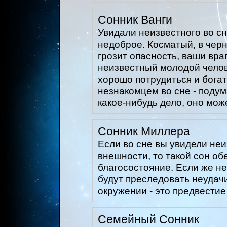
Сонник Ванги
Увидали неизвестного во с
недоброе. Косматый, в чер
грозит опасность, ваши вра
неизвестный молодой челове
хорошо потрудиться и богат
незнакомцем во сне - подум
какое-нибудь дело, оно мож
Сонник Миллера
Если во сне вы увидели неи
внешности, то такой сон об
благосостояние. Если же н
будут преследовать неудач
окружении - это предвестие
Семейный Сонник