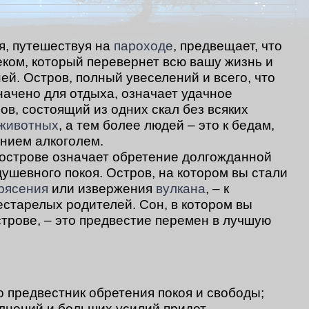
я, путешествуя на
пароходе
, предвещает, что
еком, который перевернет всю вашу жизнь и
ей. Остров, полный увеселений и всего, что
начено для отдыха, означает удачное
в, состоящий из одних скал без всяких
животных
, а тем более людей – это к бедам,
нием алкоголем.
острове означает обретение долгожданной
ушевного покоя. Остров, на котором вы стали
рясения
или извержения
вулкана
, – к
естарелых родителей. Сон, в котором вы
трове, – это предвестие перемен в лучшую
 предвестник обретения покоя и свободы;
лнений и больших усилий придет