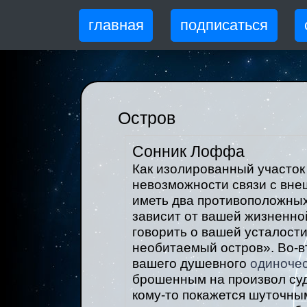
главная
подписаться
Остров
Сонник Лоффа
Как изолированный участок
невозможности связи с вне
иметь два противоположных 
зависит от вашей жизненной
говорить о вашей усталости
необитаемый остров». Во-в
вашего душевного
одиноче
брошенным на произвол суд
кому-то покажется шуточным