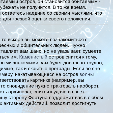
итаемый остров, он становится обитаемым -
 убежать не получится. В то же время,
ы остаетесь наедине со своими мыслями, что
о для трезвой оценки своего положения.
 то вскоре вы можете познакомиться с
ресных и общительных людей. Нужно
ставляет вам шанс, но не указывает, сумеете
ться им.
Каменистый
остров снится к тому,
овыми знакомыми вам будет довольно трудно,
идимые, так и скрытые преграды. Если во сне
примеру, накатывающиеся на остров
волны
ответствовать картинке (например, вы
, то сновидение нужно трактовать наоборот.
сть архипелаг, снится к удаче во всех
ашу сторону Фортуна поддержит вас в любом
х активных действий, позволит достигнуть