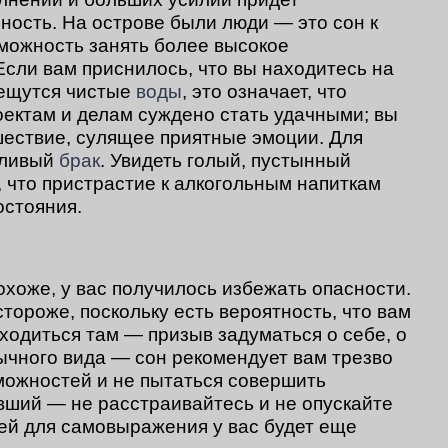
ность. На острове были люди — это сон к
можность занять более высокое
сли вам приснилось, что вы находитесь на
лещутся чистые
воды
, это означает, что
ектам и делам суждено стать удачными; вы
шествие, сулящее приятные эмоции. Для
тливый
брак
. Увидеть голый, пустынный
, что пристрастие к алкогольным напиткам
остояния.
охоже, у вас получилось избежать опасности.
стороже, поскольку есть вероятность, что вам
аходиться там — призыв задуматься о себе, о
бычного вида — сон рекомендует вам трезво
зможностей и не пытаться совершить
вший — не расстраивайтесь и не опускайте
тей для самовыражения у вас будет еще