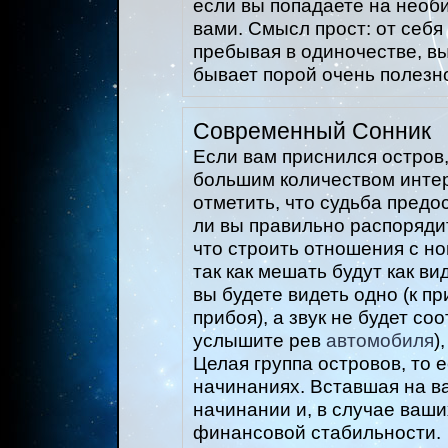
если вы попадаете на необ
вами. Смысл прост: от себя
пребывая в одиночестве, в
бывает порой очень полезн
Современный Сонник
Если вам приснился остров,
большим количеством инте
отметить, что судьба предо
ли вы правильно распоряди
что строить отношения с н
так как мешать будут как в
вы будете видеть одно (к 
прибоя), а звук не будет со
услышите рев
автомобиля
)
Целая группа островов, то е
начинаниях. Вставшая на в
начинании и, в случае ваши
финансовой стабильности.