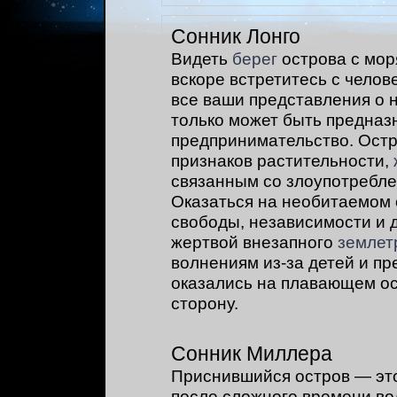
Сонник Лонго
Видеть
берег
острова с мор
вскоре встретитесь с челов
все ваши представления о н
только может быть предназ
предпринимательство. Остро
признаков растительности,
связанным со злоупотребле
Оказаться на необитаемом 
свободы, независимости и д
жертвой внезапного
землет
волнениям из-за детей и пр
оказались на плавающем ос
сторону.
Сонник Миллера
Приснившийся остров — это
после сложного времени во