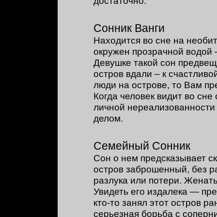
достаточно.
Сонник Ванги
Находится во сне на необи
окружен прозрачной водой 
Девушке такой сон предвеща
остров вдали – к счастлив
люди на острове, то Вам пр
Когда человек видит во сне
личной нереализованности
делом.
Семейный Сонник
Сон о нем предсказывает с
остров заброшенный, без р
разлука или потери. Женат
Увидеть его издалека — пре
кто-то занял этот остров ра
серьезная борьба с соперн