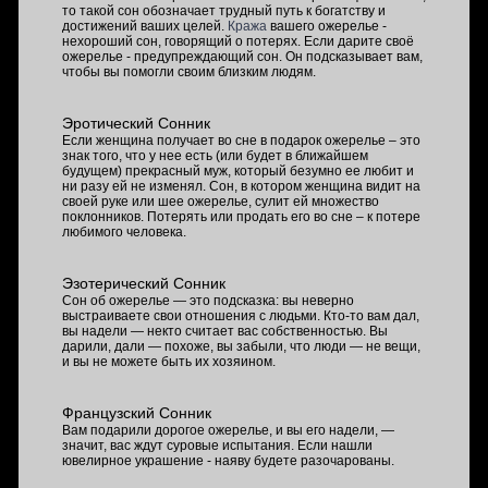
то такой сон обозначает трудный путь к богатству и
достижений ваших целей.
Кража
вашего ожерелье -
нехороший сон, говорящий о потерях. Если дарите своё
ожерелье - предупреждающий сон. Он подсказывает вам,
чтобы вы помогли своим близким людям.
Эротический Сонник
Если женщина получает во сне в подарок ожерелье – это
знак того, что у нее есть (или будет в ближайшем
будущем) прекрасный муж, который безумно ее любит и
ни разу ей не изменял. Сон, в котором женщина видит на
своей руке или шее ожерелье, сулит ей множество
поклонников. Потерять или продать его во сне – к потере
любимого человека.
Эзотерический Сонник
Сон об ожерелье — это подсказка: вы неверно
выстраиваете свои отношения с людьми. Кто-то вам дал,
вы надели — некто считает вас собственностью. Вы
дарили, дали — похоже, вы забыли, что люди — не вещи,
и вы не можете быть их хозяином.
Французский Сонник
Вам подарили дорогое ожерелье, и вы его надели, —
значит, вас ждут суровые испытания. Если нашли
ювелирное украшение - наяву будете разочарованы.