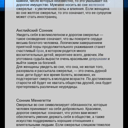
камней, число которых неизвестно, то это указывает на
дорогое имущество. Мужчине носить во сне
железное
ожерелье - к увеличению силы и влияния. Если женщина
во сне желтое ожерелье, то это означает, что ее супругом
может стать иностранец.
Английский Сонник
Увидеть себя в великолепном и дорогом ожерелье —
такое сновидение означает, что вы покорите сердце
весьма богатого человека. Логическим завершением
приятной поры продолжительного ухаживания станет
счастливый
брак
, в котором родится много
восхитительных детей, вероятнее всего, девочек. Им
уготована судьба вырасти очень красивыми
девушками
и
выйти замуж за богачей.
Для женщины увидеть во сне, что она, не желая того,
разорвала и рассыпала ожерелье, — это очень дурной
знак: дети будут все время болеть; возможно, их
подстерегает смерть в молодом возрасте. По достижении
старости ей будет не хватать общества друзей, она будет
претерпевать различные неурядицы.
Сонник Менегетти
Ожерелье во сне символизирует обязанности, которые
человек принимает на себя добровольно. Красивое,
дорогое ожерелье: означает, что успех вам может
обеспечить умение держать себя в обществе, а также
искусство поддерживать хорошие отношения с
влиятельными людьми. Если ожерелье слишком тяжелое