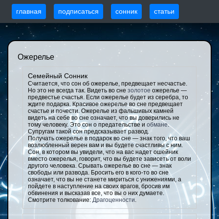
главная
подписаться
сонник
статьи
Ожерелье
Семейный Сонник
Считается, что сон об ожерелье, предвещает несчастье.
Но это не всегда так. Видеть во сне
золотое
ожерелье —
предвестье счастья. Если ожерелье будет из серебра, то
ждите подарка. Красивое ожерелье во сне предвещает
счастье и почести. Ожерелье из фальшивых камней
видеть на себе во сне означает, что вы доверились не
тому человеку. Это сон о предательстве и
обмане
.
Супругам такой сон предсказывает развод.
Получать ожерелье в подарок во сне — знак того, что ваш
возлюбленный верен вам и вы будете счастливы с ним.
Сон, в котором вы увидели, что на вас надет ошейник
вместо ожерелья, говорит, что вы будете зависеть от воли
другого человека. Срывать ожерелье во сне — знак
свободы или развода. Бросить его в кого-то во сне
означает, что вы не станете мириться с унижениями, а
пойдете в наступление на своих врагов, бросив им
обвинения и высказав все, что вы о них думаете.
Смотрите толкование:
Драгоценности
.