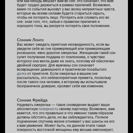
или как-нибудь мешает вам во сне: это означает, что вам
будет трудно держаться в рамках приличий. Возможно,
какие-то события вызовут у вас волну неприятных чувств,
которые вы всеми силами будете стараться скрыть,
чтобы не потерять лицо. Потерять или сломать его во
сне: знак того, что, забыв о правилах приличия и
хорошего тона, вы рискуете потерять свое положение.
Сонник Лонго
Вас может ожидать приятная неожиданность, если вы
увидели себя во сне примеряющей или примеряющим
роскошное, явно дорогое ожерелье. Женщинам такой сон
сулит получение подарка от поклонника, о чувствах
которого она могла даже не знать, поэтому ей обеспечен
двойной сюрприз. Для мужчины сон означает
возвращение давнишнего и практически позабытого
долга
от приятеля. Если ожерелье в вашем сне
рассыпалось, это неблагоприятная примета, поскольку
после такого сна человек, к которому вы испытывали
безграничное доверие, проявит себя как изменник.
Сонник Фрейда
Надевать ожерелье — такое сновидение выдает ваше
абсолютную
покорность
своему партнеру. Возможно, вам
кажется, что это правильно и что именно таким образом
должны обстоять дела, но вы заблуждаетесь. Полное
подчинение спутнику жизни отнимает у вас шансы на его
к вам уважение. Может быть, на данном этапе такая
покорность восточной женщины ему весьма импонирует,