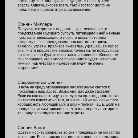
поскольку с ее помощью он ощущает свою над вами
власть. Однако, скорее всего, такой восторг долго не
продлится и превратится в раздражение.
Сонник Миллера
Получить ожерелье в
подарок
— для женщины это
предсказание будущего супруга. питающего к ней нежные
чувства. и превосходного уютного дома. Потеряла
ожерелье — ее преждевременно настигнет горечь
тяжелой утраты. Красивое ожерелье, украшавшее вас во
сне, — это предвестие высоких почестей, по поводу прав
на которые вы будете испытывать сомнения. Женщинам
сон сообщает, что в числе поклонников будет несколько
мужчин
, чьи чувства и намерения будут не очень
искренними.
Современный Сонник
В ночь на среду украшающее вас ожерелье снится к
похвалам в ваш адрес. Возможно, вас даже захвалят.
Если во сне на пятницу вы получили его в подарок, то вас
пытаются известить о том, что в вашей жизни сейчас все
хорошо: есть любящий
муж
и
дом
– полная чаша. Если на
понедельник вам приснилось, что вы ожерелье потеряли,
то наяву вас ожидают горькие утраты.
Сонник Ванги
Одеть и носить ожерелье во сне - предвещание
богатства
и везения. Если приснилось вместо ожерелья фальшивка,