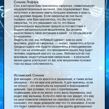
Сонник Лоффа
Сон, в котором Вам приснилось ожерелье, символизирует
неудовлетворенные желания. Оно подчеркивает Ваш
интеллект и желание иметь большее влияние и власть
над другими людьми. Если ожерелье во сне было
порвано, или Вам приснилось, что Вы потеряли
ожерелье, то это указывает на то, что Ваше
рациональное мышление пришло в соответствие с
Вашим эмоциональным мышлением. Вы должны
задействовать свою интуицию в какой - то ситуации или
отношениях.
Видеть во сне, как любимый одевает вам на шею
красивое, дорогое ожерелье, — значит, окажетесь в путах
предрассудков или будете ограничены в передвижении.
Этот сон не исключает, что виновником ваших бед будет
человек, надевший вам его на шею. Любоваться во сне
красивым, недоступным вам ожерельем — в реальной
жизни удача ускользнет от вас или мошенники положат
глаз на вашу собственность.
Исламский Сонник
Для женщин - это их красота и украшение, и также колье
женщины - это ее муж или ребенок. А для мужчины, если
он холост, - это женитьба на хорошей и благонравной
девушке, при условии, что оно с серебряными
подвесками, или если женат и его жена беременна, она
родит ему мальчика. Если кто-либо во сне увидит, что ему
на шею повесили ожерелье из серебра или золота, это
означает, что люди доверили ему что-то значимое. А если
это будет ожерелье из
жемчуга
или других драгоценных