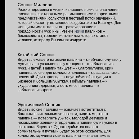
Сонник Миллера
Резкие перемены в жизни, излишние яркие впечатления,
смешавшись с мрачными размышлениями и горестными
предчувствиями, сольются в пестрый поток ощущений,
который окажет угнетающее воздействие на Ваш дух. Для
женщины иметь павлина – разочарование в
порядочности мужчины. Резкие
крики
павлинов –
беспокойства, тревоги, источником которых станет
человек, которому Вы симпатизируете.
Китайский Сонник
Видеть лежащего на земле павлина – к неблагополучию: у
мужчины – к увольнению, у женщины – к заболеванию
мужа и детей. Павлин танцует – к благополучию. Крик
павлина во сне для молодого человека – к расставанию с
невестой. Для торговца – к неустойчивой ситуации в
бизнесе и большим убыткам. Поймать павлина – к
ухудшению здоровья, а есть мясо павлина – к
заболеванию крови.
Эротический Сонник
Видеть во сне павлина — означает встретиться с
богатым влиятельным человеком; видеть мертвого
павлина — потерпеть убыток. Молодой девушке и
незамужней женщине горделивый павлин сулит успех в
светском обществе. Однако добьется она его
сомнительным путем и будет об этом сожалеть. Для
холостого мужчины ловить павлина — значит иметь