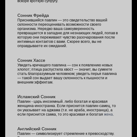
вскоре кроткую супругу.
Сонник Фрейда
Приснившийся павлин — это свидетельство вашей
склонности переоценивать возможности своего
организма. Нередко ваша самоуверенность
превращается в западню для незнающих людей, попав в
которую они переживают чувство разочарования после
интимных контактов с вами. Скорее всего, вы не
оправдываете их ожиданий.
Сонник Хассе
Увидеть кричащего павлина — сон к появлению новых
хлопот; птица распустила хвост — значит, вы сумеете
стать благоразумным человеком; увидеть перья павлина
— такой сон выдает вашу склонность к пышности и
внешним эффектам.
Исламский Сонник
Павлин - царь иноземный. либо богатая и красивая
женщина-иностранка. Если приснится павлин-самец, то
он указывает на аджама (т.е. не араба, иностранца), а
если приснится самка, то это красивая и богатая
жена
.
Английский Сонник
Павлин — символизирует стремление к превосходству.