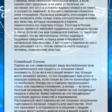
Павлины легко переносят небольшой мороз, а если
павлин убит здоровым, а не умер от болезни, он
нетленен: его
мясо
в условиях жаркого климата не гниет,
а ссыхается, каменеет. В России к павлинам сложилось
иное отношение. Поскольку разводить этих редких птиц
мог позволить себе только очень состоятельный человек,
все качества, которые ненавидели в барине,
переносились на «барскую птицу». Поэтому в России
павлин является эмблемой надменности, самодовольства
и спеси. Если во сне вам привиделся павлин, то такой сон
отражает, что вы мечтательны, полны надежд и
радужных ожиданий, а перед вами открываются
прекрасные перспективы. А вот
кормить
павлина во сне с
рук указывает на то, что вы сможете найти подход к
человеку, наделенному властью.
Семейный Сонник
Павлин во сне символизирует вашу возлюбленную (или
возлюбленного) или гордость от сознания своей
значимости. Если же в настоящий момент вас больше
всего занимает бизнес, то сон предвещает вам успех и
хорошую прибыль, если только во сне не произойдет что-
то необычное. Иногда сон о павлине предсказывает
обман
или перемену положения, а иногда — встречу с
богатым человеком. Мертвый павлин во сне предвещает
неудачи и убытки. Крики павлина во сне предвещают
получение дурных известий и переживания.
Распущенный хвост павлина во сне означает исполнение
тщеславного желания, гордость или хвастовство. Этот
сон призывает к осторожности в общении с людьми,
которые могут сыграть важную роль в вашей судьбе, и