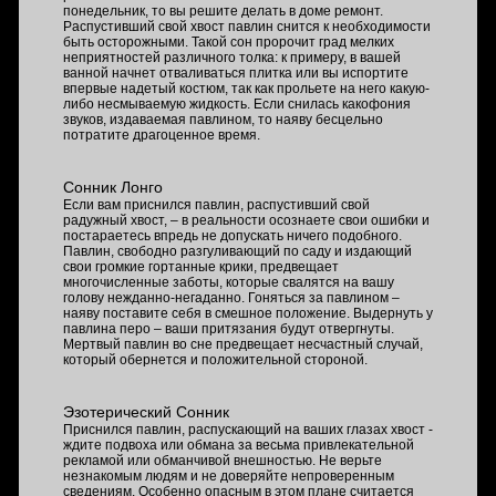
понедельник, то вы решите делать в доме ремонт.
Распустивший свой хвост павлин снится к необходимости
быть осторожными. Такой сон пророчит град мелких
неприятностей различного толка: к примеру, в вашей
ванной начнет отваливаться плитка или вы испортите
впервые надетый костюм, так как прольете на него какую-
либо несмываемую жидкость. Если снилась какофония
звуков, издаваемая павлином, то наяву бесцельно
потратите драгоценное время.
Сонник Лонго
Если вам приснился павлин, распустивший свой
радужный хвост, – в реальности осознаете свои ошибки и
постараетесь впредь не допускать ничего подобного.
Павлин, свободно разгуливающий по саду и издающий
свои громкие гортанные крики, предвещает
многочисленные заботы, которые свалятся на вашу
голову нежданно-негаданно. Гоняться за павлином –
наяву поставите себя в смешное положение. Выдернуть у
павлина перо – ваши притязания будут отвергнуты.
Мертвый павлин во сне предвещает несчастный случай,
который обернется и положительной стороной.
Эзотерический Сонник
Приснился павлин, распускающий на ваших глазах хвост -
ждите подвоха или обмана за весьма привлекательной
рекламой или обманчивой внешностью. Не верьте
незнакомым людям и не доверяйте непроверенным
сведениям. Особенно опасным в этом плане считается