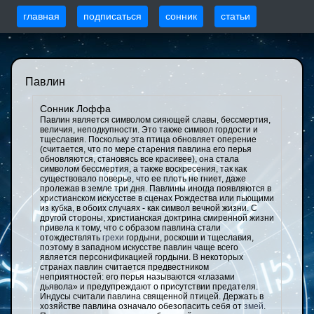
главная
подписаться
сонник
статьи
Павлин
Сонник Лоффа
Павлин является символом сияющей славы, бессмертия,
величия, неподкупности. Это также символ гордости и
тщеславия. Поскольку эта птица обновляет оперение
(считается, что по мере старения павлина его перья
обновляются, становясь все красивее), она стала
символом бессмертия, а также воскресения, так как
существовало поверье, что ее плоть не гниет, даже
пролежав в земле три дня. Павлины иногда появляются в
христианском искусстве в сценах Рождества или пьющими
из кубка, в обоих случаях - как символ вечной жизни. С
другой стороны, христианская доктрина смиренной жизни
привела к тому, что с образом павлина стали
отождествлять
грехи
гордыни, роскоши и тщеславия,
поэтому в западном искусстве павлин чаще всего
является персонификацией гордыни. В некоторых
странах павлин считается предвестником
неприятностей: его перья называются «глазами
дьявола» и предупреждают о присутствии предателя.
Индусы считали павлина священной птицей. Держать в
хозяйстве павлина означало обезопасить себя от
змей
.