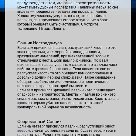
предупреждает о том, что ваша неосмотрительность
может иметь дурные последствия. Павлиньи перья во сне
видеть — предвестье неудачи или провала планов.
Холостому человеку увидеть во сне, что он поймал
павлина, сон предвещает скорое вступление в брак,
который обещает быть счастливым. Смотрите
толкование: Птицы, Ловить.
Сонник Нострадамуса
Если вам приснился павлин, распустивший хвост - то это
знак тщеславия, чрезмерной самонадеянности,
враждебных намерений, признак затаенной злобы и
стремления к мести. Если вам приснилось, что к вам
явился павлин с распущенным хвостом - то вы счастливо
избежите грозящей
опасности
. Если павлин во сне не
распускает хвост - то это обещает вам благополучие и
довольно долгий период спокойствия. Такое сновидение
обещает стабильное экономическое и политическое
положение стране, в которой вы живете.
Если вам приснился кричащий павлин - это предвещает
опасности и неприятности. Мертвый павлин во сне - это
символ распада страны, очень плохой знак. Видеть во сне
кровь
на перьях убитого павлина - это к затяжной
кровопролитной борьбе за независимость.
Современный Сонник
Если на четверг приснился павлин, распустивший хвост
веером
, значит, до конца недели вы будете веселиться и
развлекаться. Если то же самое вам снилось на