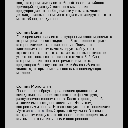
сон, в котором вам является белый павлин, альбинос.
Кричащий, издающий какие-то звуки павлин
предупреждает о необходимости учитывать мелкие
детали, нюансы в тот момент, когда вы планируете что-то
масштабное, грандиозное.
Сонник Ванги
Если приснился павлин с распущенным хвостом, значит, в
скором времени вас ожидает необыкновенное открытие,
которое изменит ваше настроение. Павлин со
сложенным хвостом символизирует тайну, кто-то
скрывает от вас то, что вас касается, но вы не сможете
узнать это, пока все не откроется само собой. Сон, в
котором павлин тревожно кричит или мечется,
предвещает большую потерю или болезнь близкого
человека, которые омрачат несколько последующих
месяцев.
Сонник Менегетти
Павлин — развёрнутая реализация целостности
вследствие появления всех цветов в форме круга,
распускаемого веером хвоста. Также возрождение. В
алхимии имеет сходное значение с Фениксом,
воскресшим из пепла. Играет важную роль в гностицизме.
Мужская
красота
. Некий красивый мужчина. В связи с
контрастом между красотой павлина и его неприятным
криком — ложные истины или неискренность.