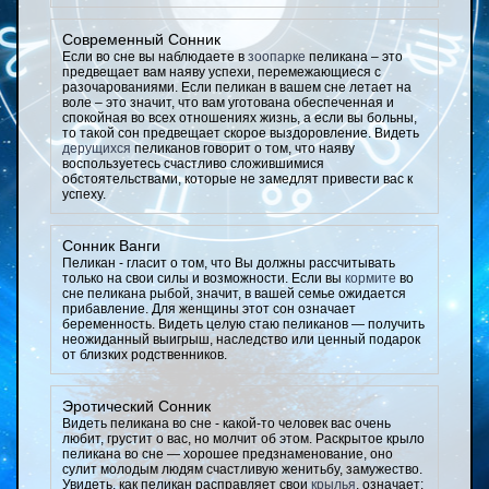
Современный Сонник
Если во сне вы наблюдаете в
зоопарке
пеликана – это
предвещает вам наяву успехи, перемежающиеся с
разочарованиями. Если пеликан в вашем сне летает на
воле – это значит, что вам уготована обеспеченная и
спокойная во всех отношениях жизнь, а если вы больны,
то такой сон предвещает скорое выздоровление. Видеть
дерущихся
пеликанов говорит о том, что наяву
воспользуетесь счастливо сложившимися
обстоятельствами, которые не замедлят привести вас к
успеху.
Сонник Ванги
Пеликан - гласит о том, что Вы должны рассчитывать
только на свои силы и возможности. Если вы
кормите
во
сне пеликана рыбой, значит, в вашей семье ожидается
прибавление. Для женщины этот сон означает
беременность. Видеть целую стаю пеликанов — получить
неожиданный выигрыш, наследство или ценный подарок
от близких родственников.
Эротический Сонник
Видеть пеликана во сне - какой-то человек вас очень
любит, грустит о вас, но молчит об этом. Раскрытое крыло
пеликана во сне — хорошее предзнаменование, оно
сулит молодым людям счастливую женитьбу, замужество.
Увидеть, как пеликан расправляет свои
крылья
, означает: