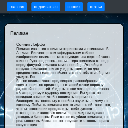
главная
подписаться
сонник
статьи
Пеликан
Сонник Лоффа
Пеликан известен своими материнскими инстинктами. В
Англии в Винчестерском кафедральном соборе
изображение пеликанов можно увидеть на верхней части
колонн. Рука средневекового мастера положила в
гнездо
перед фигурой пеликана каменное яйцо. Эти яйца в
гнездах пеликанов нельзя увидеть с земли, но для
средневековых мастеров было важно, чтобы эти яйца мог
увидеть Бог.
Во сне пеликан часто предвещает разнообразные
впечатления, он предвещает в вашей жизни поровну
радостей и горестей. Увидеть во сне летящего пеликана -
к благородному и мудрому поведению. Вы достаточно
повидали в жизни, чтобы понимать: перемены
благоприятны, поскольку способны научить нас чему-то
важному. Поймать пеликана сетью или петлей - знак того,
что вы в состоянии преодолеть в себе чувство
отвращения и заняться неким неприглядным, однако
доходным бизнесом. Если во сне вы убили пеликана, то в
реальности вы безжалостно нарушаете законные права
окружающих.