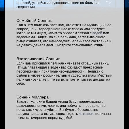
произойдут события, вдохновляющие на большие
свершения.
Семейный Сонник
Сон о нем подсказывает нам, что ответ на мучающий нас
вопрос, на интересующего нас человека или предмет,
которые мы ищем, каким-то образом связан с
водой
или
водоемами. Видеть во сне пеликана, заглатывающего
рыбу, означает, что нам следует беречь свое состояние и
не давать денег в долг. Смотрите толкование: Птицы.
Эзотерический Сонник
Если вам приснился пеликан - узнаете страшную тайну.
Птица плавающая в воде - вас ожидают прекрасные
перспективы и приятные неожиданности. Пеликан с
рыбой в клюве - к сомнительным удовольствиям. Мертвый
пеликан - означает, что вы испытаете чувство досады на
себя.
Сонник Миллера
Видеть - успехи в Вашей жизни будут перемешаны с
разочарованиями; ловить или поймать - преодоление
печальных чувств; убить - Вы будете бессовестно
нарушать права окружающих; видеть
летящего
пеликана
- символ смирения перед судьбой.