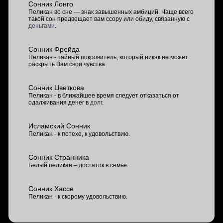
Сонник Лонго
Пеликан во сне — знак завышенных амбиций. Чаще всего
такой сон предвещает вам ссору или обиду, связанную с
деньгами
.
Сонник Фрейда
Пеликан - тайный покровитель, который никак не может
раскрыть Вам свои чувства.
Сонник Цветкова
Пеликан - в ближайшее время следует отказаться от
одалживания денег в
долг
.
Исламский Сонник
Пеликан - к потехе, к удовольствию.
Сонник Странника
Белый пеликан – достаток в семье.
Сонник Хассе
Пеликан - к скорому удовольствию.