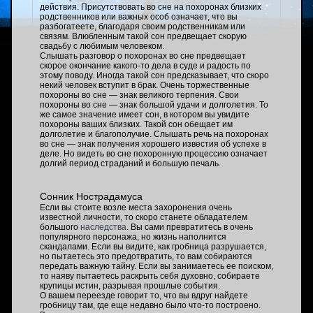
действия. Присутствовать во сне на похоронах близких
родственников или важных особ означает, что вы
разбогатеете, благодаря своим родственникам или
связям. Влюбленным такой сон предвещает скорую
свадьбу с любимым человеком.
Слышать разговор о похоронах во сне предвещает
скорое окончание какого-то дела в суде и радость по
этому поводу. Иногда такой сон предсказывает, что скоро
некий человек вступит в брак. Очень торжественные
похороны во сне — знак великого терпения. Свои
похороны во сне — знак большой удачи и долголетия. То
же самое значение имеет сон, в котором вы увидите
похороны ваших близких. Такой сон обещает им
долголетие и благополучие. Слышать речь на похоронах
во сне — знак получения хорошего известия об успехе в
деле. Но видеть во сне похоронную процессию означает
долгий период страданий и большую печаль.
Сонник Нострадамуса
Если вы стоите возле места захоронения очень
известной личности, то скоро станете обладателем
большого
наследства
. Вы сами превратитесь в очень
популярного персонажа, но жизнь наполнится
скандалами. Если вы видите, как гробница разрушается,
но пытаетесь это предотвратить, то вам собираются
передать важную тайну. Если вы занимаетесь ее поиском,
то наяву пытаетесь раскрыть себя духовно, собираете
крупицы истин, разрывая прошлые события.
О вашем переезде говорит то, что вы вдруг найдете
гробницу там, где еще недавно было что-то построено.