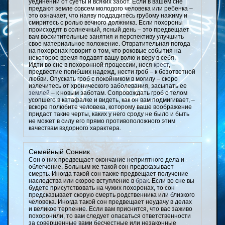
уединении от суеты и всяких забот. Если в вашем сне
предают земле совсем молодого человека или ребенка –
это означает, что наяву поддадитесь грубому нажиму и
смиритесь с ролью вечного должника. Если похороны
происходят в солнечный, ясный день – это предвещает
вам восхитительные занятия и перспективу улучшить
свое материальное положение. Отвратительная погода
на похоронах говорит о том, что роковые события на
некоторое время подавят вашу волю и веру в себя.
Идти во сне в похоронной процессии, неся
крест
, –
предвестие погибших надежд, нести гроб – к безответной
любви. Опускать гроб с покойником в могилу – скоро
излечитесь от хронического заболевания, засыпать ее
землей
– к новым заботам. Сопровождать гроб с телом
усопшего в катафалке и видеть, как он вам подмигивает, –
вскоре полюбите человека, которому ваше воображение
придаст такие черты, каких у него сроду не было и быть
не может в силу его прямо противоположного этим
качествам вздорного характера.
Семейный Сонник
Сон о них предвещает окончание неприятного дела и
облегчение. Больным же такой сон предсказывает
смерть. Иногда такой сон также предвещает получение
наследства или скорое вступление в
брак
. Если во сне вы
будете присутствовать на чужих похоронах, то сон
предсказывает скорую смерть родственника или близкого
человека. Иногда такой сон предвещает неудачу в делах
и великое терпение. Если вам приснится, что вас заживо
похоронили, то вам следует опасаться ответственности
за совершенные вами бесчестные или незаконные