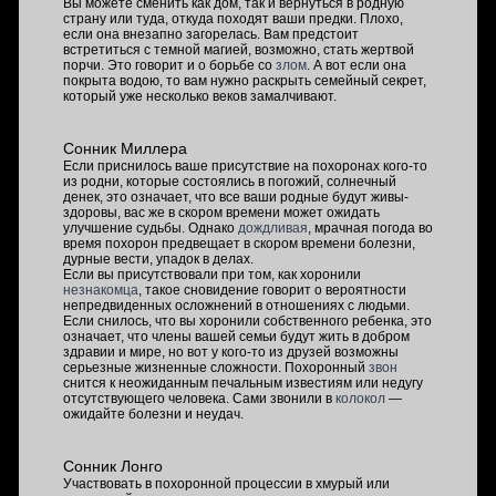
Вы можете сменить как дом, так и вернуться в родную
страну или туда, откуда походят ваши предки. Плохо,
если она внезапно загорелась. Вам предстоит
встретиться с темной магией, возможно, стать жертвой
порчи. Это говорит и о борьбе со
злом
. А вот если она
покрыта водою, то вам нужно раскрыть семейный секрет,
который уже несколько веков замалчивают.
Сонник Миллера
Если приснилось ваше присутствие на похоронах кого-то
из родни, которые состоялись в погожий, солнечный
денек, это означает, что все ваши родные будут живы-
здоровы, вас же в скором времени может ожидать
улучшение судьбы. Однако
дождливая
, мрачная погода во
время похорон предвещает в скором времени болезни,
дурные вести, упадок в делах.
Если вы присутствовали при том, как хоронили
незнакомца
, такое сновидение говорит о вероятности
непредвиденных осложнений в отношениях с людьми.
Если снилось, что вы хоронили собственного ребенка, это
означает, что члены вашей семьи будут жить в добром
здравии и мире, но вот у кого-то из друзей возможны
серьезные жизненные сложности. Похоронный
звон
снится к неожиданным печальным известиям или недугу
отсутствующего человека. Сами звонили в
колокол
—
ожидайте болезни и неудач.
Сонник Лонго
Участвовать в похоронной процессии в хмурый или