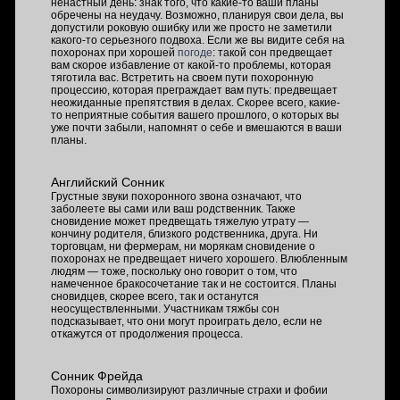
ненастный день: знак того, что какие-то ваши планы
обречены на неудачу. Возможно, планируя свои дела, вы
допустили роковую ошибку или же просто не заметили
какого-то серьезного подвоха. Если же вы видите себя на
похоронах при хорошей
погоде
: такой сон предвещает
вам скорое избавление от какой-то проблемы, которая
тяготила вас. Встретить на своем пути похоронную
процессию, которая преграждает вам путь: предвещает
неожиданные препятствия в делах. Скорее всего, какие-
то неприятные события вашего прошлого, о которых вы
уже почти забыли, напомнят о себе и вмешаются в ваши
планы.
Английский Сонник
Грустные звуки похоронного звона означают, что
заболеете вы сами или ваш родственник. Также
сновидение может предвещать тяжелую утрату —
кончину родителя, близкого родственника, друга. Ни
торговцам, ни фермерам, ни морякам сновидение о
похоронах не предвещает ничего хорошего. Влюбленным
людям — тоже, поскольку оно говорит о том, что
намеченное бракосочетание так и не состоится. Планы
сновидцев, скорее всего, так и останутся
неосуществленными. Участникам тяжбы сон
подсказывает, что они могут проиграть дело, если не
откажутся от продолжения процесса.
Сонник Фрейда
Похороны символизируют различные страхи и фобии