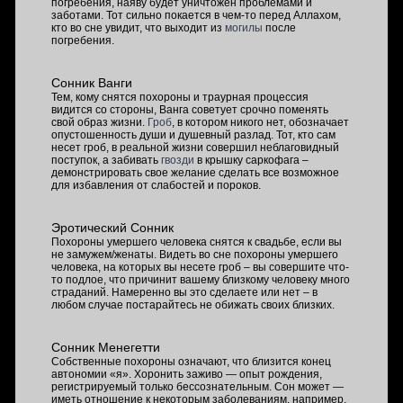
погребения, наяву будет уничтожен проблемами и
заботами. Тот сильно покается в чем-то перед Аллахом,
кто во сне увидит, что выходит из
могилы
после
погребения.
Сонник Ванги
Тем, кому снятся похороны и траурная процессия
видится со стороны, Ванга советует срочно поменять
свой образ жизни.
Гроб
, в котором никого нет, обозначает
опустошенность души и душевный разлад. Тот, кто сам
несет гроб, в реальной жизни совершил неблаговидный
поступок, а забивать
гвозди
в крышку саркофага –
демонстрировать свое желание сделать все возможное
для избавления от слабостей и пороков.
Эротический Сонник
Похороны умершего человека снятся к свадьбе, если вы
не замужем/женаты. Видеть во сне похороны умершего
человека, на которых вы несете гроб – вы совершите что-
то подлое, что причинит вашему близкому человеку много
страданий. Намеренно вы это сделаете или нет – в
любом случае постарайтесь не обижать своих близких.
Сонник Менегетти
Собственные похороны означают, что близится конец
автономии «я». Хоронить заживо — опыт рождения,
регистрируемый только бессознательным. Сон может —
иметь отношение к некоторым заболеваниям, например,