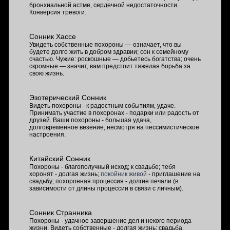
бронхиальной астме, сердечной недостаточности.
Конверсия тревоги.
Сонник Хассе
Увидеть собственные похороны — означает, что вы
будете долго жить в добром здравии; сон к семейному
счастью. Чужие: роскошные — добьетесь богатства; очень
скромные — значит, вам предстоит тяжелая борьба за
свою жизнь.
Эзотерический Сонник
Видеть похороны - к радостным событиям, удаче.
Принимать участие в похоронах - подарки или радость от
друзей. Ваши похороны - большая удача,
долговременное везение, несмотря на пессимистическое
настроения.
Китайский Сонник
Похороны - благополучный исход; к свадьбе; тебя
хоронят - долгая жизнь;
покойник живой
- приглашение на
свадьбу; похоронная процессия - долгие печали (в
зависимости от длины процессии в связи с личным).
Сонник Странника
Похороны - удачное завершение дел и некого периода
жизни. Видеть собственные - долгая жизнь; свадьба.