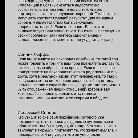
сновидца. Для мужчины основными являются страх
импотенции и боязнь оказаться недостаточно
состоятельным в постели, то есть о том, что его
партнерша останется неудовлетворенной. Такие страхи
могут дать соответствующий результат. Для женщины
основным является страх быть сексуально
непривлекательной. Если же хоронят Вас, то это
символизирует Ваш эгоцентризм. Вы излишне замкнуты в
своих проблемах, занимаетесь самокопанием и
самоанализом, но это может только ухудшить ситуацию.
Сонник Лоффа
Если вы не видите на похоронах
покойника
, то такой сон
может говорить о том, что вам пора прекратить делать то,
что изначально обречено на провал. Если же во сне вы
присутствуете на похоронах какого-то родственника или
друга, хотя в реальной жизни этот человек жив, то такой
сон указывает на его хорошее здоровье, обещает ему
выздоровление в случае болезни, а кроме того, сон может
быть отображением ваших отношений, которые вам
хотелось бы прервать в связи с отсутствием
взаимопонимания или частыми ссорами и обидами.
Исламский Сонник
Кто увидит во сне себя покойником, которого уже
похоронили, тот отправится в далекое путешествие и
обогатится там. А кто увидит, что погребен заживо, того
заключат в тюрьму и притеснят те, кто желает ему зла и
ненавидит его. А кто увидит, что он умер после