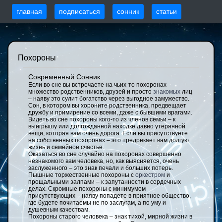
главная
подписаться
сонник
статьи
Похороны
Современный Сонник
Если во сне вы встречаете на чьих-то похоронах
множество родственников, друзей и просто
знакомых
лиц
– наяву это сулит богатство через выгодное замужество.
Сон, в котором вы хороните родственника, предвещает
дружбу и примирение со всеми, даже с бывшими врагами.
Видеть во сне похороны кого-то из членов семьи – к
выигрышу или долгожданной находке давно утерянной
вещи, которая вам очень дорога. Если вы присутствуете
на собственных похоронах – это предрекает вам долгую
жизнь и семейное счастье.
Оказаться во сне случайно на похоронах совершенно
незнакомого вам человека, но, как выясняется, очень
заслуженного – это знак печали и больших потерь.
Пышные торжественные похороны с
оркестром
и
прощальными залпами – к запутанности в сердечных
делах. Скромные похороны с минимумом
присутствующих – наяву попадете в приятное общество,
где будете почитаемы не по заслугам, а по уму и
душевным качествам.
Похороны старого человека – знак тихой, мирной жизни в