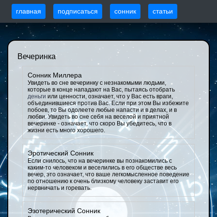
главная
подписаться
сонник
статьи
Вечеринка
Сонник Миллера
Увидеть во сне вечеринку с незнакомыми людьми,
которые в конце нападают на Вас, пытаясь отобрать
деньги
или ценности, означает, что у Вас есть враги,
объединившиеся против Вас. Если при этом Вы избежите
побоев, то Вы одолеете любые напасти и в делах, и в
любви. Увидеть во сне себя на веселой и приятной
вечеринке - означает, что скоро Вы убедитесь, что в
жизни есть много хорошего.
Эротический Сонник
Если снилось, что на вечеринке вы познакомились с
каким-то человеком и веселились в его обществе весь
вечер, это означает, что ваше легкомысленное поведение
по отношению к очень близкому человеку заставит его
нервничать и горевать.
Эзотерический Сонник