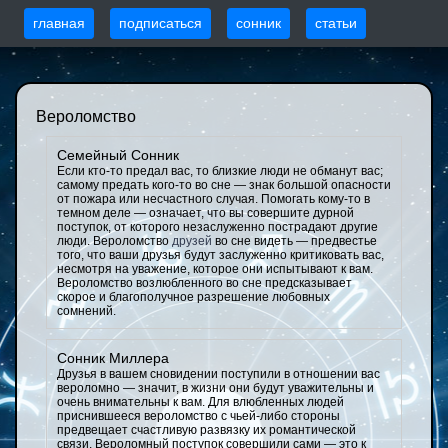
главная
подписаться
сонник
статьи
Вероломство
Семейный Сонник
Если кто-то предал вас, то близкие люди не обманут вас;
самому предать кого-то во сне — знак большой опасности
от пожара или несчастного случая. Помогать кому-то в
темном деле — означает, что вы совершите дурной
поступок, от которого незаслуженно пострадают другие
люди. Вероломство
друзей
во сне видеть — предвестье
того, что ваши друзья будут заслуженно критиковать вас,
несмотря на уважение, которое они испытывают к вам.
Вероломство возлюбленного во сне предсказывает
скорое и благополучное разрешение любовных
сомнений.
Сонник Миллера
Друзья в вашем сновидении поступили в отношении вас
вероломно — значит, в жизни они будут уважительны и
очень внимательны к вам. Для влюбленных людей
приснившееся вероломство с чьей-либо стороны
предвещает счастливую развязку их романтической
связи. Вероломный поступок совершили сами — это к