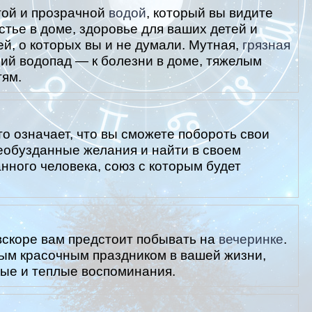
той и прозрачной
водой
, который вы видите
стье в доме, здоровье для ваших детей и
й, о которых вы и не думали. Мутная,
грязная
ший водопад — к болезни в доме, тяжелым
тям.
то означает, что вы сможете побороть свои
еобузданные желания и найти в своем
нного человека, союз с которым будет
 вскоре вам предстоит побывать на
вечеринке
.
ым красочным праздником в вашей жизни,
лые и теплые воспоминания.