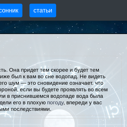
сонник
статьи
ть. Она придет тем скорее и будет тем
иже был к вам во сне водопад. Не видеть
его шум — это сновидение означает, что
ороной, если вы будете проявлять во всем
ли в приснившемся водопаде вода была
идели его в плохую
погоду
, впереди у вас
ыми последствиями.