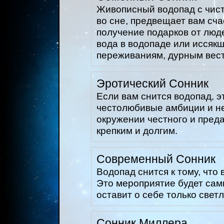
Живописный водопад с чис
во сне, предвещает вам сча
получение подарков от люде
вода в водопаде или иссяк
переживаниям, дурным вес
Эротический Сонник
Если вам снится водопад, э
честолюбивые амбиции и н
окружении честного и преда
крепким и долгим.
Современный Сонник
Водопад снится к тому, что
Это мероприятие будет сам
оставит о себе только свет
Сонник Миллера