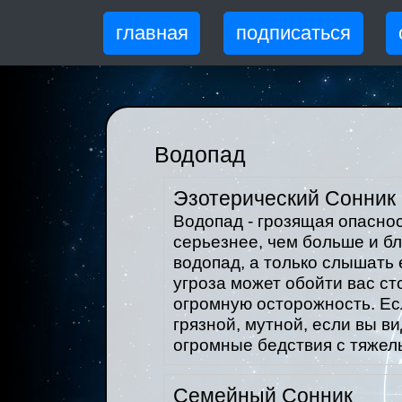
главная
подписаться
Водопад
Эзотерический Сонник
Водопад - грозящая опаснос
серьезнее, чем больше и бл
водопад, а только слышать 
угроза может обойти вас ст
огромную осторожность. Ес
грязной, мутной, если вы в
огромные бедствия с тяжел
Семейный Сонник