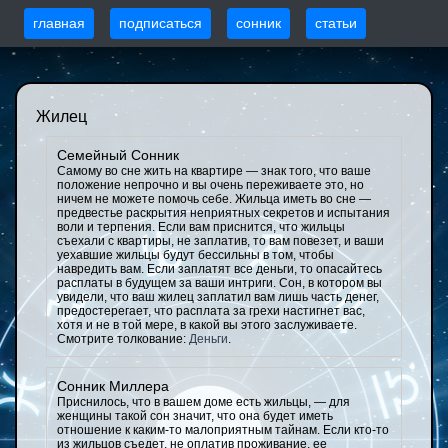
главная
подписаться
сонник
статьи
Жилец
Семейный Сонник
Самому во сне жить на квартире — знак того, что ваше
положение непрочно и вы очень переживаете это, но
ничем не можете помочь себе. Жильца иметь во сне —
предвестье раскрытия неприятных секретов и испытания
воли и терпения. Если вам приснится, что жильцы
съехали с квартиры, не заплатив, то вам повезет, и ваши
уехавшие жильцы будут бессильны в том, чтобы
навредить вам. Если заплатят все деньги, то опасайтесь
расплаты в будущем за ваши интриги. Сон, в котором вы
увидели, что ваш жилец заплатил вам лишь часть денег,
предостерегает, что расплата за грехи настигнет вас,
хотя и не в той мере, в какой вы этого заслуживаете.
Смотрите толкование:
Деньги
.
Сонник Миллера
Приснилось, что в вашем доме есть жильцы, — для
женщины такой сон значит, что она будет иметь
отношение к каким-то малоприятным тайнам. Если кто-то
из жильцов съедет, не оплатив проживание, ее