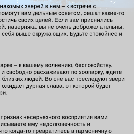
знакомых зверей в нем – к встрече с
омогут вам дельным советом, решат какие-то
остичь своих целей. Если вам приснились
ей, наверняка, вы не очень доброжелательны,
е себя выше окружающих. Будьте спокойнее и
парке – к вашему волнению, беспокойству.
 и свободно расхаживают по зоопарку, ждите
 близких людей. Во сне вас преследуют звери
 ожидает дурная слава, от которой будет
ри.
признак несерьезного восприятия вами
писываете ему недолговечность и
что когда-то превратитесь в гармоничную