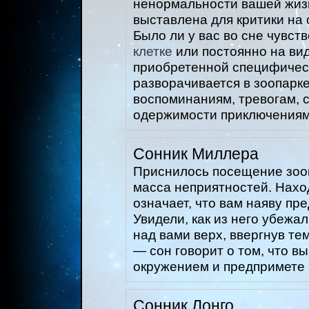
ненормальности вашей жизни
выставлена для критики на
Было ли у вас во сне чувств
клетке
или постоянно на вид
приобретенной специфическ
разворачивается в зоопарке
воспоминаниям, тревогам, с
одержимости приключениям
Сонник Миллера
Приснилось посещение зооп
масса неприятностей. Наход
означает, что вам наяву пре
Увидели, как из него убежа
над вами верх, ввергнув те
— сон говорит о том, что 
окружением и предпримете в
Сонник Лонго