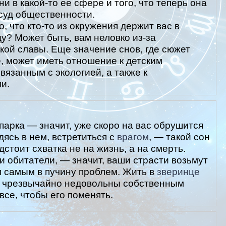
 в какой-то ее сфере и того, что теперь она
 суд общественности.
о, что кто-то из окружения держит вас в
у? Может быть, вам неловко из-за
ой славы. Еще значение снов, где сюжет
, может иметь отношение к детским
вязанным с экологией, а также к
и.
арка — значит, уже скоро на вас обрушится
ясь в нем, встретиться с
врагом
, — такой сон
дстоит схватка не на жизнь, а на смерть.
ли обитатели, — значит, ваши страсти возьмут
м самым в пучину проблем. Жить в
зверинце
вы чрезвычайно недовольны собственным
се, чтобы его поменять.