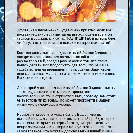
Друзья, нам несомненно будет очень приятно, если Вы
поставите данной статье палец вверх, поделитесь этой
статьей в социальных сетях ПОДПИШИТЕСЬ на наш блог,
чтобы узнавать еще много новых и интересных статей.
Как оказалось, жизнь представителей Знаков Зодиака, в
январе месяце окажется очень активной и
разносторонней, звезды рассказали о том, что стоит
начать делать, или продолжить для того, чтобы Ваша
судьба встала на правильный путь, сделав Вашу жизнь
еще счастливее, успешнее и в целом такой, какой именно
Вы хотите ее видеть.
Для второй части представителей Знаков Зодиака, жизнь
так же будет показывать свои стороны, как
положительные, так и отрицательные, поэтому Вам стоит
быть готовыми ко всему, что может произойти в Вашей
жизни уже в следующем месяце.
Несмотря на все, что может быть в Вашей жизни,
оставайтесь сильным человеком, который пройдет через
все стены, которые на первый взгляд могут показаться
непроходимыми. Сила, вера и целеустремленность - это
самое главное, что может и должно быть в нашей с Вами