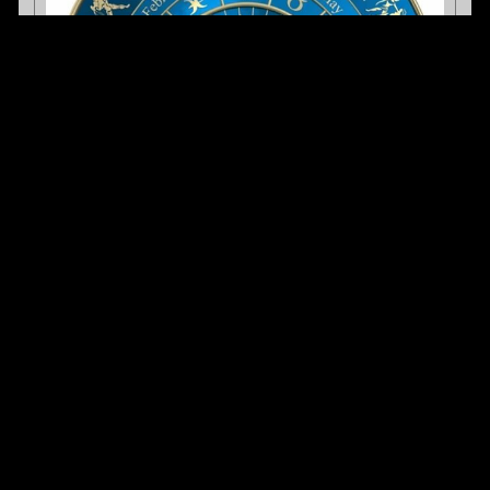
ВОДОЛЕЙ Водолей, пришло и Ваше время быть счастливыми
и при полном настроении, одним словом некоторые
представители Знака Зодиака, Водолей испытают те чувства,
которые возможно давно их не посещали. Самое главное
правило для Вас на январь месяц, не поддаваться негативу,
так как такой риск тоже будет, у Вас должен быть только
положительный настрой. В целом январь, станет для Вас
месяце удач, и больших достижений, которые так же принесут
Вам счастье.
РАК Рак, у Вас все будет практически так же, как у всех
вышеперечисленных представителей Знаков Зодиака. Одним
словом уровень счастья, который проявится у некоторых
представителях просто так продлится достаточно долгое
время, не только январь. Вам так же он поможет быть на
вершине успеха, который так же принесет Вам немало побед в
жизни, причем во всех делах.