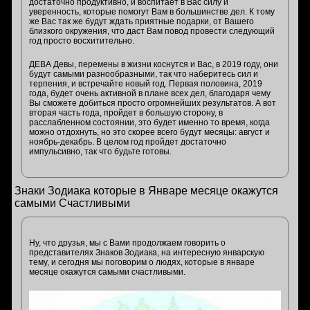
достаточно продуктивно, и воспитает в Вас силу и
уверенность, которые помогут Вам в большинстве дел. К тому
же Вас так же будут ждать приятные подарки, от Вашего
близкого окружения, что даст Вам повод провести следующий
год просто восхитительно.
ДЕВА Девы, перемены в жизни коснутся и Вас, в 2019 году, они
будут самыми разнообразными, так что наберитесь сил и
терпения, и встречайте новый год. Первая половина, 2019
года, будет очень активной в плане всех дел, благодаря чему
Вы сможете добиться просто огромнейших результатов. А вот
вторая часть года, пройдет в большую сторону, в
расслабленном состоянии, это будет именно то время, когда
можно отдохнуть, но это скорее всего будут месяцы: август и
ноябрь-декабрь. В целом год пройдет достаточно
импульсивно, так что будьте готовы.
Знаки Зодиака которые в Январе месяце окажутся
самыми Счастливыми
Ну, что друзья, мы с Вами продолжаем говорить о
представителях Знаков Зодиака, на интересную январскую
тему, и сегодня мы поговорим о людях, которые в январе
месяце окажутся самыми счастливыми.