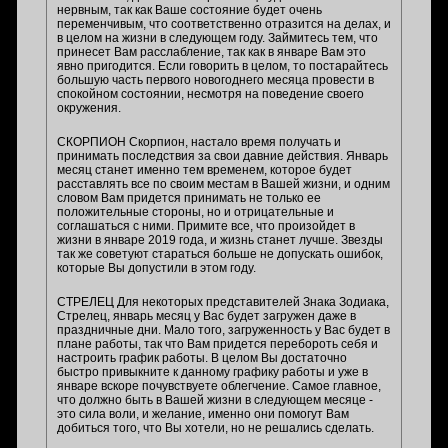
нервным, так как Ваше состояние будет очень
переменчивым, что соответственно отразится на делах, и
в целом на жизни в следующем году. Займитесь тем, что
принесет Вам расслабление, так как в январе Вам это
явно пригодится. Если говорить в целом, то постарайтесь
большую часть первого новогоднего месяца провести в
спокойном состоянии, несмотря на поведение своего
окружения.
СКОРПИОН Скорпион, настало время получать и
принимать последствия за свои давние действия. Январь
месяц станет именно тем временем, которое будет
расставлять все по своим местам в Вашей жизни, и одним
словом Вам придется принимать не только ее
положительные стороны, но и отрицательные и
соглашаться с ними. Примите все, что произойдет в
жизни в январе 2019 года, и жизнь станет лучше. Звезды
так же советуют стараться больше не допускать ошибок,
которые Вы допустили в этом году.
СТРЕЛЕЦ Для некоторых представителей Знака Зодиака,
Стрелец, январь месяц у Вас будет загружен даже в
праздничные дни. Мало того, загруженность у Вас будет в
плане работы, так что Вам придется перебороть себя и
настроить график работы. В целом Вы достаточно
быстро привыкните к данному графику работы и уже в
январе вскоре почувствуете облегчение. Самое главное,
что должно быть в Вашей жизни в следующем месяце -
это сила воли, и желание, именно они помогут Вам
добиться того, что Вы хотели, но не решались сделать.