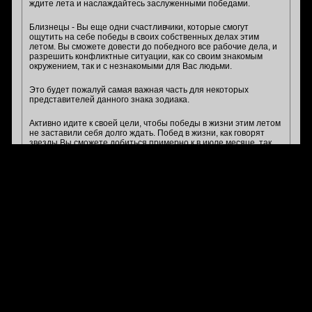
ждите лета и наслаждайтесь заслуженными победами.
Близнецы - Вы еще одни счастливчики, которые смогут
ощутить на себе победы в своих собственных делах этим
летом. Вы сможете довести до победного все рабочие дела, и
разрешить конфликтные ситуации, как со своим знакомым
окружением, так и с незнакомыми для Вас людьми.
Это будет пожалуй самая важная часть для некоторых
представителей данного знака зодиака.
Активно идите к своей цели, чтобы победы в жизни этим летом
не заставили себя долго ждать. Побед в жизни, как говорят
звезды Вы сможете добиться примерно к в июле месяце, так
что не жалейте сил, главное не только достичь побед в жизни,
но и сделать тем самым свою жизнь намного лучше.