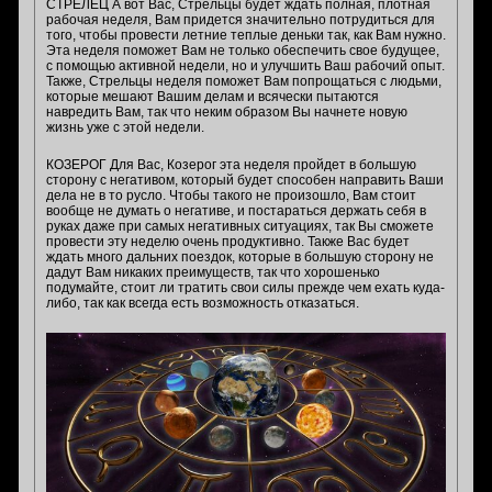
СТРЕЛЕЦ А вот Вас, Стрельцы будет ждать полная, плотная
рабочая неделя, Вам придется значительно потрудиться для
того, чтобы провести летние теплые деньки так, как Вам нужно.
Эта неделя поможет Вам не только обеспечить свое будущее,
с помощью активной недели, но и улучшить Ваш рабочий опыт.
Также, Стрельцы неделя поможет Вам попрощаться с людьми,
которые мешают Вашим делам и всячески пытаются
навредить Вам, так что неким образом Вы начнете новую
жизнь уже с этой недели.
КОЗЕРОГ Для Вас, Козерог эта неделя пройдет в большую
сторону с негативом, который будет способен направить Ваши
дела не в то русло. Чтобы такого не произошло, Вам стоит
вообще не думать о негативе, и постараться держать себя в
руках даже при самых негативных ситуациях, так Вы сможете
провести эту неделю очень продуктивно. Также Вас будет
ждать много дальних поездок, которые в большую сторону не
дадут Вам никаких преимуществ, так что хорошенько
подумайте, стоит ли тратить свои силы прежде чем ехать куда-
либо, так как всегда есть возможность отказаться.