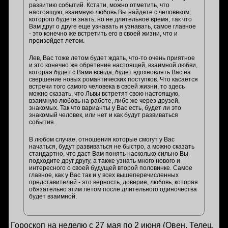
развитию событий. Кстати, можно отметить, что
настоящую, взаимную любовь Вы найдете с человеком,
которого будете знать, но не длительное время, так что
Вам друг о друге еще узнавать и узнавать, самое главное
- это конечно же встретить его в своей жизни, что и
произойдет летом.
Лев, Вас тоже летом будет ждать, что-то очень приятное
и это конечно же обретение настоящей, взаимной любви,
которая будет с Вами всегда, будет вдохновлять Вас на
свершение новых романтических поступков. Что касается
встречи того самого человека в своей жизни, то здесь
можно сказать, что Львы встретят свою настоящую,
взаимную любовь на работе, либо же через друзей,
знакомых. Так что варианты у Вас есть, будет ли это
знакомый человек, или нет и как будут развиваться
события.
В любом случае, отношения которые смогут у Вас
начаться, будут развиваться не быстро, а можно сказать
стандартно, что даст Вам понять насколько сильно Вы
подходите друг другу, а также узнать много нового и
интересного о своей будущей второй половинке. Самое
главное, как у Вас так и у всех вышеперечисленных
представителей - это верность, доверие, любовь, которая
обязательно этим летом после длительного одиночества
будет взаимной.
Гороскоп на неделю с 27 мая по 2 июня (Овен, Телец,