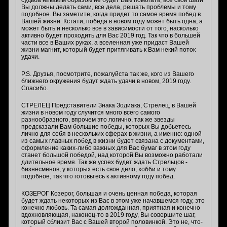
судьба никаким образом не будет Вам помогать, все свои шаги
Вы должны делать сами, все дела, решать проблемы и тому
подобное. Вы заметите, когда придет то самое время побед в
Вашей жизни. Кстати, победа в новом году может быть одна, а
может быть и несколько все в зависимости от того, насколько
активно будет проходить для Вас 2019 год. Так что в большей
части все в Ваших руках, а вселенная уже придаст Вашей
жизни магнит, который будет притягивать к Вам некий поток
удачи.
P.S. Друзья, посмотрите, пожалуйста так же, кого из Вашего
ближнего окружения будут ждать удачи в новом, 2019 году.
Спасибо.
СТРЕЛЕЦ Представители Знака Зодиака, Стрелец, в Вашей
жизни в новом году случится много всего самого
разнообразного, впрочем это логично, так же звезды
предсказали Вам большие победы, которых Вы добьетесь
лично для себя в нескольких сферах в жизни, а именно: одной
из самых главных побед в жизни будет связана с документами,
оформление каких-либо важных для Вас бумаг в этом году
станет большой победой, над которой Вы возможно работали
длительное время. Так же успех будет ждать Стрельцов -
бизнесменов, у которых есть свое дело, хобби и тому
подобное, так что готовьтесь к активному году побед.
КОЗЕРОГ Козерог, большая и очень ценная победа, которая
будет ждать некоторых из Вас в этом уже начавшемся году, это
конечно любовь. Та самая долгожданная, приятная и конечно
вдохновляющая, наконец-то в 2019 году, Вы совершите шаг,
который сблизит Вас с Вашей второй половинкой. Это не, что-