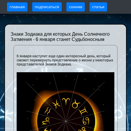
главная
подписаться
сонник
статьи
Знаки Зодиака для которых День Солнечного
Затмения - 6 января станет Судьбоносным
6 января наступит еще один интересный день, который
сможет перевернуть представление о жизни у некоторых
представителей Знаков Зодиака.