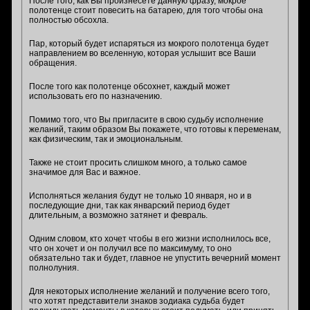
После того, как Вы произнесете данную фразу, мокрое
полотенце стоит повесить на батарею, для того чтобы она
полностью обсохла.
Пар, который будет испаряться из мокрого полотенца будет
направлением во вселенную, которая услышит все Ваши
обращения.
После того как полотенце обсохнет, каждый может
использовать его по назначению.
Помимо того, что Вы пригласите в свою судьбу исполнение
желаний, таким образом Вы покажете, что готовы к переменам,
как физическим, так и эмоциональным.
Также не стоит просить слишком много, а только самое
значимое для Вас и важное.
Исполняться желания будут не только 10 января, но и в
последующие дни, так как январский период будет
длительным, а возможно затянет и февраль.
Одним словом, кто хочет чтобы в его жизни исполнилось все,
что он хочет и он получил все по максимуму, то оно
обязательно так и будет, главное не упустить вечерний момент
полнолуния.
Для некоторых исполнение желаний и получение всего того,
что хотят представители знаков зодиака судьба будет