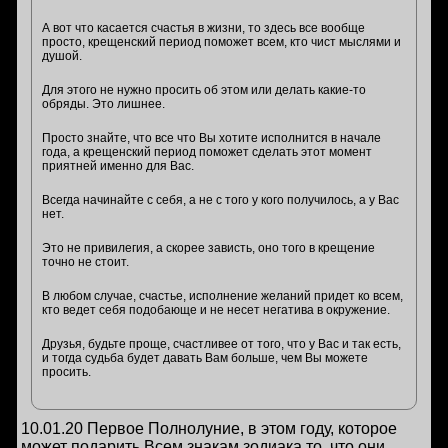
А вот что касается счастья в жизни, то здесь все вообще
просто, крещенский период поможет всем, кто чист мыслями и
душой.
Для этого не нужно просить об этом или делать какие-то
обряды. Это лишнее.
Просто знайте, что все что Вы хотите исполнится в начале
года, а крещенский период поможет сделать этот момент
приятней именно для Вас.
Всегда начинайте с себя, а не с того у кого получилось, а у Вас
нет.
Это не привилегия, а скорее зависть, оно того в крещение
точно не стоит.
В любом случае, счастье, исполнение желаний придет ко всем,
кто ведет себя подобающе и не несет негатива в окружение.
Друзья, будьте проще, счастливее от того, что у Вас и так есть,
и тогда судьба будет давать Вам больше, чем Вы можете
просить.
10.01.20 Первое Полнолуние, в этом году, которое
может подарить Всем знакам зодиака то, что они