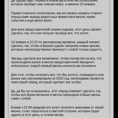
Да здравствует первое в новом десятилетии полнолуние,
которое пройдет уже совсем скоро, а именно 10 января.
Приветственное полнолуние, как его можно назвать откроет
перед нами череду радостных моментов в жизни, яркие
события и еще много всего.
Для всех представителей знаков зодиака, этот день сможет
сделать так, что они получат вообще все, что хотят.
10 января в 22:10 по московскому времени, каждый сможет
сделать так, чтобы в Вашей судьбе заиграли новые краски,
которые непосредственно принесут с собой только радость.
Звезды сделали все возможное, чтобы несмотря на все, что
происходило ранее в жизни представителей звездного
небосклона, новый первый месяц начался как положено.
Для того, чтобы получить все, что Вы хотите, планируете или
ранее уже запланировали на 2020 год, необходимо провести
некоторый обряд, который сделает все за Вас.
Да, да Вы не ослышались, этот обряд поможет сделать так,
чтобы все Ваши желания и мечты приходили в Вашу жизнь
сами с собой.
Ближе к 22:08 каждому кто хочет получить максимум от своей
жизни, стоит обратиться к светлой стороне, которая будет
царить в этот день, а точнее вечер.