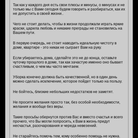
Так как у каждого дня есть свои плюсы и минусы, о минусах и не
только мы с Вами сегодня будем говорить и разбираться, как их
не допустить в своей жизни..
Чего не стоит делать, чтобы в жизни продолжали играть яркие
краски, царила любовь и никакие преграды не становились на
Вашем пути.
В первую очередь, не стоит наводить идеальную чистоту в
доме, квартире - это никак не сыграет Вам на руку.
Если убираетесь дома, сделайте это не до конца, оставьте
чуточку прошлого в доме, так как зачастую именно оно бывает
счастливым, о чем мы часто мечтаем.
Уборка конечно должна быть качественной, но в один день
можно сделать исключение, которое пойдет только на пользу.
Не бойтесь, близкие небольших недостатков не заметят.
Не просите желания просто так, без особой необходимости,
желания и вообще без веры.
Такие просьбы обернутся против Вас и вместо счастья и всего
прочего, что Вы могли попросить, к Вам в жизнь придут
несчастья, разочарования и череда невезений.
Не старайтесь помочь тем, кому особенно помощь не нужна.