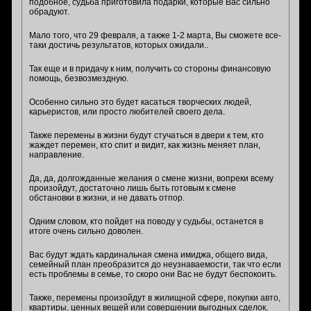
подобное, судьба приготовила подарки, которые Вас сильно
обрадуют.
Мало того, что 29 февраля, а также 1-2 марта, Вы сможете все-
таки достичь результатов, которых ожидали..
Так еще и в придачу к ним, получить со стороны финансовую
помощь, безвозмездную.
Особенно сильно это будет касаться творческих людей,
карьеристов, или просто любителей своего дела.
Также перемены в жизни будут стучаться в двери к тем, кто
жаждет перемен, кто спит и видит, как жизнь меняет план,
направление.
Да, да, долгожданные желания о смене жизни, вопреки всему
произойдут, достаточно лишь быть готовым к смене
обстановки в жизни, и не давать отпор.
Одним словом, кто пойдет на поводу у судьбы, останется в
итоге очень сильно доволен.
Вас будут ждать кардинальная смена имиджа, общего вида,
семейный план преобразится до неузнаваемости, так что если
есть проблемы в семье, то скоро они Вас не будут беспокоить.
Также, перемены произойдут в жилищной сфере, покупки авто,
квартиры, ценных вещей или совершении выгодных сделок,