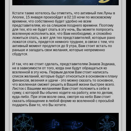
Кстати также хотелось бы отметить, что активный пик Луны в
Апогее, 15 января произойдет в 02:10 ночи по московскому
времени, что собственно будет удобно не всем
представителям, из-за слишком позднего времени. Поэтому
для тех, кто не будет спать в эту ночь, Вы можете попросить
вселенную исполнить все, что Вам необходимо, и спокойно
ложиться спать, а вот для тех представителей, которые рано
ложатся спать, придется немного труднее, в связи с тем, что
активный момент продлится до 9 утра, Вам стоит встать по
раньше и загадать свои желания, которые непременно
сбудутся.
И так, что же стоит сделать, представителям Знаков Зодиака,
не в зависимости от того, когда они будут обращаться ко
вселенной в эту ночь. Первым делом Вам стоит написать
список желаний, которые будут относиться в основном к плану
финансов, везения и удачи - это можно сказать то основное,
что вселенная сможет решить в Вашей жизни быстрее всего.
Листок с Вашими желаниями Вам стоит положить к себе в
сумку, с которой Вы обычно ходите на работу, или по делам,
куда-либо. При этом возле окна, смотря на небо Вам стоит
сказать обращение в любой форме ко вселенной с просьбой
подарить Вам то, что Вы хотите.