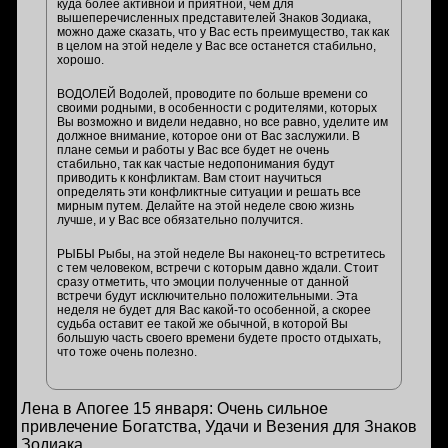
куда более активной и приятной, чем для
вышеперечисленных представителей Знаков Зодиака,
можно даже сказать, что у Вас есть преимущество, так как
в целом на этой неделе у Вас все останется стабильно,
хорошо.
ВОДОЛЕЙ Водолей, проводите по больше времени со
своими родными, в особенности с родителями, которых
Вы возможно и видели недавно, но все равно, уделите им
должное внимание, которое они от Вас заслужили. В
плане семьи и работы у Вас все будет не очень
стабильно, так как частые недопонимания будут
приводить к конфликтам. Вам стоит научиться
определять эти конфликтные ситуации и решать все
мирным путем. Делайте на этой неделе свою жизнь
лучше, и у Вас все обязательно получится.
РЫБЫ Рыбы, на этой неделе Вы наконец-то встретитесь
с тем человеком, встречи с которым давно ждали. Стоит
сразу отметить, что эмоции полученные от данной
встречи будут исключительно положительными. Эта
неделя не будет для Вас какой-то особенной, а скорее
судьба оставит ее такой же обычной, в которой Вы
большую часть своего времени будете просто отдыхать,
что тоже очень полезно.
Лена в Апогее 15 января: Очень сильное
привлечение Богатства, Удачи и Везения для Знаков
Зодиака