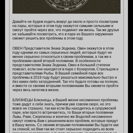
Давайте не будем ходить вокруг да около и просто посмотрим
на пары, которые в этом году окажутся самыми сильными и
смогут пройти через все, что подкинет им жизнь. Так же друзья
не забывайте посмотреть, кто в паре из Вашего окружения
сможет решить все проблемы в этом году.
ОВЕН Представители Знака Зодиака, Овен окажутся в этом
году одними из самых серьезных людей, которые будут не
менее серьезно относиться к своим проблемам, а так же к
проблемам своей второй половинки. В особенности
представителям Знака Зодиака, Овен в большей степени
повезет, если они находятся в паре с Козерогом, Стрельцом и
представителями Рыбы. В Вашей семейной паре все
проблемы в 2019 году будут решаться максимально быстро и
без каких-либо затруднений. Так что будьте готовы на полную,
и вместе со своими вторыми половинками Вы сможете пройти
через весь негатив в жизни.
БЛИЗНЕЦЫ Близнецы, в Вашей жизни несомненно проблемы
тоже дадут о себе знать, причем уже совсем скоро, но это
вовсе не страшно, так как если Вы находитесь в супружеской
паре, или просто встречаетесь, то Ваши вторые половинки
Львы, Раки, Скорпионы и конечно же Водолей несомненно
смогут помочь Вам с решением всех проблем, которые придут
в Вашу жизнь. Со своими вторыми половинками Вы будете как
за спиной, но Вам так же стоит серьезно подходить ко всем