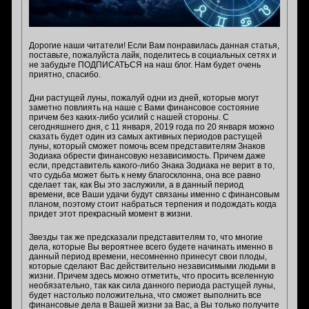
Дорогие наши читатели! Если Вам понравилась данная статья,
поставьте, пожалуйста лайк, поделитесь в социальных сетях и
не забудьте ПОДПИСАТЬСЯ на наш блог. Нам будет очень
приятно, спасибо.
Дни растущей луны, пожалуй одни из дней, которые могут
заметно повлиять на наше с Вами финансовое состояние
причем без каких-либо усилий с нашей стороны. С
сегодняшнего дня, с 11 января, 2019 года по 20 января можно
сказать будет один из самых активных периодов растущей
луны, который сможет помочь всем представителям Знаков
Зодиака обрести финансовую независимость. Причем даже
если, представитель какого-либо Знака Зодиака не верит в то,
что судьба может быть к нему благосклонна, она все равно
сделает так, как Вы это заслужили, а в данный период
времени, все Ваши удачи будут связаны именно с финансовым
планом, поэтому стоит набраться терпения и подождать когда
придет этот прекрасный момент в жизни.
Звезды так же предсказали представителям то, что многие
дела, которые Вы вероятнее всего будете начинать именно в
данный период времени, несомненно принесут свои плоды,
которые сделают Вас действительно независимыми людьми в
жизни. Причем здесь можно отметить, что просить вселенную
необязательно, так как сила данного периода растущей луны,
будет настолько положительна, что сможет выполнить все
финансовые дела в Вашей жизни за Вас, а Вы только получите