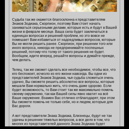
Судьба так же окажется благосклонна к представителям
Знаков Зодиака, Скорпион, поэтому Вам стоит начать
заниматься серьезными делами, которые есть и будут в Вашей
жизни в феврале месяце. Ваша сила будет заключаться в
единицах вопросах и решений проблем, но это вовсе не
помешает Вам избавиться от надоедливых вопросов, которые
Вы не могли решить ранее. Скорпион, при решении того или
иного вопроса, никогда не предпринимайте поспешных
решений, потому-что толку от такого решения не будет.
Вообщем, идите вперед, решайте вопросы и думайте прежде,
чем делать.
Телец, так же сможет сделать все необходимое, чтобы все, что
его беспокоит, исчезло из его жизни навсегда. Вы одни из
представителей Знаков Зодиака, чья судьба сложиться очень
удачно, Вы сможете решить абсолютно все вопросы, которые
мешали Вам нормально жить, что очень даже здорово. Если
будет возможность, то Вам стоит так же максимально помочь
своему окружению, так как Вашей силы явно хватит на всё
Ваше окружение. Взамен Вас отлично отблагодарят, при этом
Вы сможете помочь не только себе, но и людям, которые для
Вас дороги.
А вот представители Знака Зодиака, Близнецы, будут не так
удачны в решении тяжелых вопросов, а все дело в том, что
многих из представителей данного Знака Зодиака будет
относиться к решению вопросов не достаточно серьезно, что