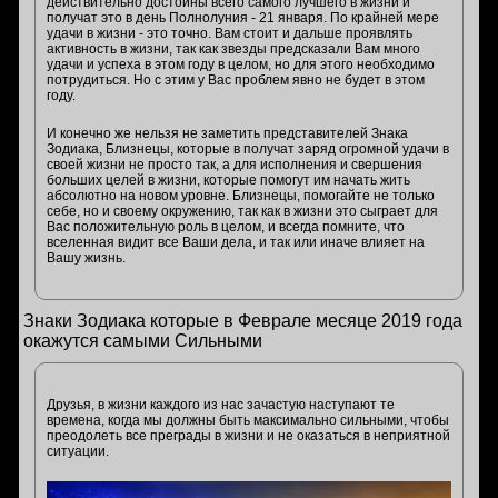
действительно достойны всего самого лучшего в жизни и
получат это в день Полнолуния - 21 января. По крайней мере
удачи в жизни - это точно. Вам стоит и дальше проявлять
активность в жизни, так как звезды предсказали Вам много
удачи и успеха в этом году в целом, но для этого необходимо
потрудиться. Но с этим у Вас проблем явно не будет в этом
году.
И конечно же нельзя не заметить представителей Знака
Зодиака, Близнецы, которые в получат заряд огромной удачи в
своей жизни не просто так, а для исполнения и свершения
больших целей в жизни, которые помогут им начать жить
абсолютно на новом уровне. Близнецы, помогайте не только
себе, но и своему окружению, так как в жизни это сыграет для
Вас положительную роль в целом, и всегда помните, что
вселенная видит все Ваши дела, и так или иначе влияет на
Вашу жизнь.
Знаки Зодиака которые в Феврале месяце 2019 года
окажутся самыми Сильными
Друзья, в жизни каждого из нас зачастую наступают те
времена, когда мы должны быть максимально сильными, чтобы
преодолеть все преграды в жизни и не оказаться в неприятной
ситуации.